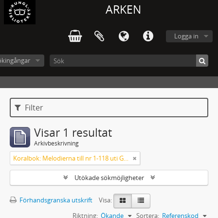
ARKEN
Logga in
ökingångar
Filter
Visar 1 resultat
Arkivbeskrivning
Koralbok: Melodierna till nr 1-118 uti Gamla Psalmboken, enstämmigt satta
Utökade sökmöjligheter
Förhandsgranska utskrift
Visa:
Riktning:
Ökande
Sortera:
Referenskod