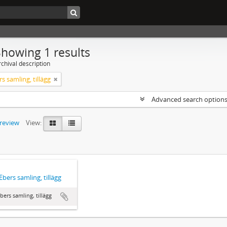
Showing 1 results
chival description
s samling, tillägg
Advanced search option
preview
View:
Ebers samling, tillägg
bers samling, tillägg