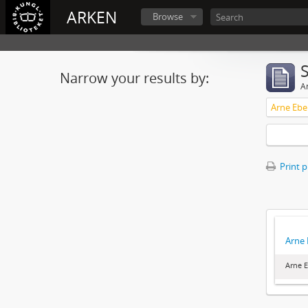
ARKEN
Browse
Narrow your results by:
Ar
Arne Eber
Print 
Arne 
Arne E