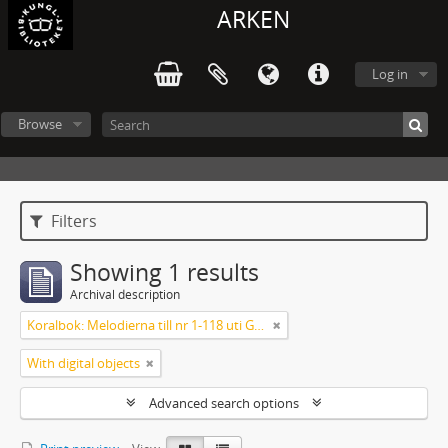
ARKEN
Log in
Browse
Filters
Showing 1 results
Archival description
Koralbok: Melodierna till nr 1-118 uti Gamla Psalmboken, enstämmigt satta
With digital objects
Advanced search options