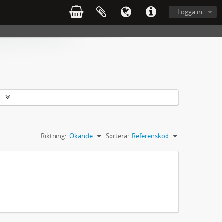
Logga in
r
Riktning:
Ökande
Sortera:
Referenskod