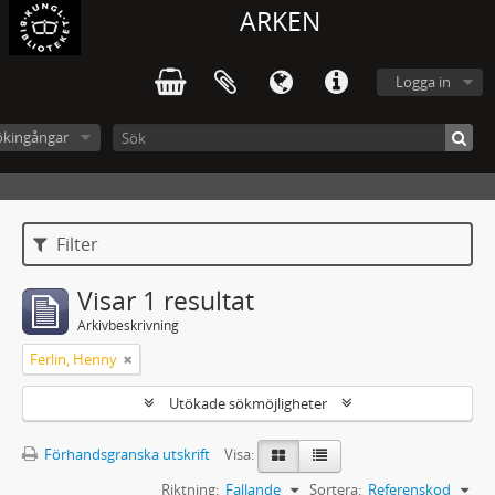
ARKEN
Logga in
ökingångar
Filter
Visar 1 resultat
Arkivbeskrivning
Ferlin, Henny
Utökade sökmöjligheter
Förhandsgranska utskrift
Visa:
Riktning:
Fallande
Sortera:
Referenskod