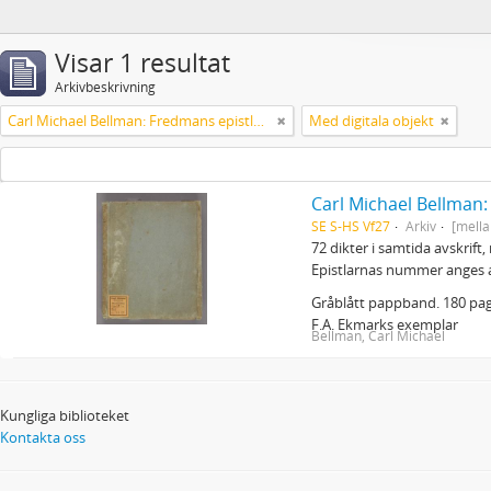
Visar 1 resultat
Arkivbeskrivning
Carl Michael Bellman: Fredmans epistlar m.m.
Med digitala objekt
Carl Michael Bellman
SE S-HS Vf27
Arkiv
[mella
72 dikter i samtida avskrift
Epistlarnas nummer anges 
Gråblått pappband. 180 pagi
F.A. Ekmarks exemplar
Bellman, Carl Michael
Kungliga biblioteket
Kontakta oss