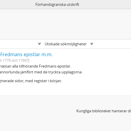
Förhandsgranska utskrift
Utökade sökmöjligheter
: Fredmans epistlar m.m.
n 1770 och 1790?]
, nästan alla tillhörande Fredmans epistlar.
annorlunda jämfört med de tryckta upplagorna.
nerade sidor, med register i början.
Kungliga biblioteket hanterar 