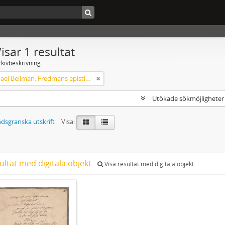
isar 1 resultat
rkivbeskrivning
Carl Michael Bellman: Fredmans epistlar och sånger m.fl. Bellman-texter
Utökade sökmöjlighete
dsgranska utskrift
Visa:
ultat med digitala objekt
Visa resultat med digitala objekt