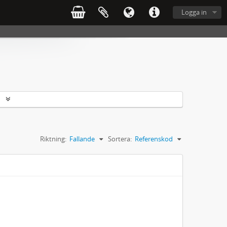
Logga in
r
Riktning:
Fallande
Sortera:
Referenskod