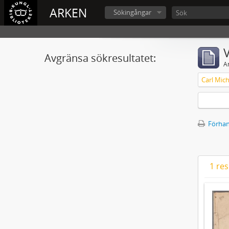
ARKEN
Sökingångar
V
Avgränsa sökresultatet:
A
Förhan
1 res