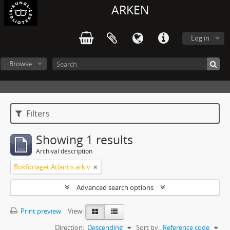
ARKEN
Log in
Browse
Filters
Showing 1 results
Archival description
Bokförlaget Atlantis arkiv
Advanced search options
Print preview
View:
Direction:
Descending
Sort by:
Reference code