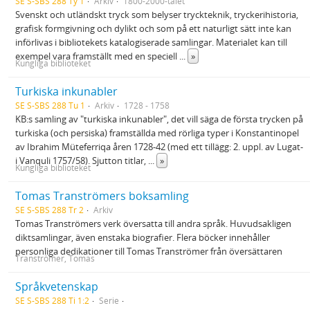
SE S-SBS 288 Ty 1
Arkiv
1800-2000-talet
Svenskt och utländskt tryck som belyser tryckteknik, tryckerihistoria,
grafisk formgivning och dylikt och som på ett naturligt sätt inte kan
införlivas i bibliotekets katalogiserade samlingar. Materialet kan till
exempel vara framställt med en speciell
...
»
Kungliga biblioteket
Turkiska inkunabler
SE S-SBS 288 Tu 1
Arkiv
1728 - 1758
KB:s samling av "turkiska inkunabler", det vill säga de första trycken på
turkiska (och persiska) framställda med rörliga typer i Konstantinopel
av Ibrahim Müteferriqa åren 1728-42 (med ett tillägg: 2. uppl. av Lugat-
i Vanquli 1757/58). Sjutton titlar,
...
»
Kungliga biblioteket
Tomas Tranströmers boksamling
SE S-SBS 288 Tr 2
Arkiv
Tomas Tranströmers verk översatta till andra språk. Huvudsakligen
diktsamlingar, även enstaka biografier. Flera böcker innehåller
personliga dedikationer till Tomas Tranströmer från översättaren
Tranströmer, Tomas
Språkvetenskap
SE S-SBS 288 Ti 1:2
Serie