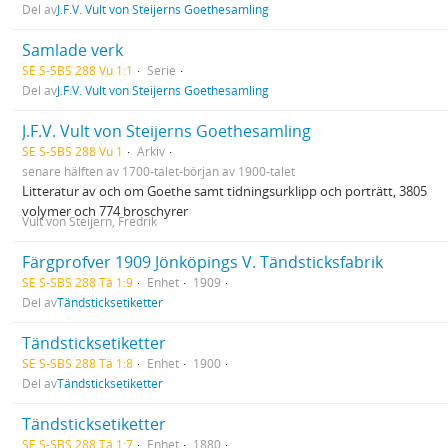
Del av
J.F.V. Vult von Steijerns Goethesamling
Samlade verk
SE S-SBS 288 Vu 1:1
Serie
Del av
J.F.V. Vult von Steijerns Goethesamling
J.F.V. Vult von Steijerns Goethesamling
SE S-SBS 288 Vu 1
Arkiv
senare hälften av 1700-talet-början av 1900-talet
Litteratur av och om Goethe samt tidningsurklipp och porträtt, 3805
volymer och 774 broschyrer
Vult von Steijern, Fredrik
Färgprofver 1909 Jönköpings V. Tändsticksfabrik
SE S-SBS 288 Tä 1:9
Enhet
1909
Del av
Tändsticksetiketter
Tändsticksetiketter
SE S-SBS 288 Tä 1:8
Enhet
1900
Del av
Tändsticksetiketter
Tändsticksetiketter
SE S-SBS 288 Tä 1:7
Enhet
1880