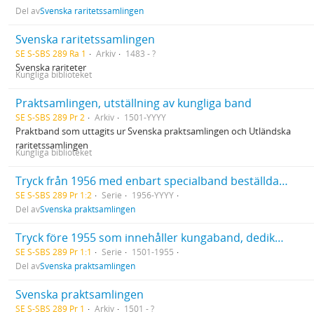
Del av
Svenska raritetssamlingen
Svenska raritetssamlingen
SE S-SBS 289 Ra 1
Arkiv
1483 - ?
Svenska rariteter
Kungliga biblioteket
Praktsamlingen, utställning av kungliga band
SE S-SBS 289 Pr 2
Arkiv
1501-YYYY
Praktband som uttagits ur Svenska praktsamlingen och Utländska
raritetssamlingen
Kungliga biblioteket
Tryck från 1956 med enbart specialband beställda av kända svenska bokbindare eller böcker inköpta med tanke på bokbandet
SE S-SBS 289 Pr 1:2
Serie
1956-YYYY
Del av
Svenska praktsamlingen
Tryck före 1955 som innehåller kungaband, dedikationsband, förlagsband och andra tryck med konstnärlig utformning
SE S-SBS 289 Pr 1:1
Serie
1501-1955
Del av
Svenska praktsamlingen
Svenska praktsamlingen
SE S-SBS 289 Pr 1
Arkiv
1501 - ?