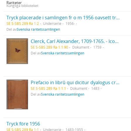
Rariteter
Kungliga biblioteket
Tryck placerade i samlingen fr o m 1956 oavsett tryckår
SE S-SBS 289 Ra 1:2
Underserie
1956-
Del av
Svenska raritetssamlingen
Clerck, Carl Alexander, 1709-1765. - Icones insectorum rariorum. (Pl.titelbl.) Stockholm. 1-2. 1759-65. [Del 1], Caroli Clerck reg: soc: scient: Upsal: membr: Icones insectorum rariorum cum nominibus eorum trivialibus, locisqve e C: Linnæi ... Syst: nat: allegatis Holmiæ 1759.. - 1759
SE S-SBS 289 Ra 1:1:90
Dokument
1759
Del av
Svenska raritetssamlingen
Prefacio in librū qui dicitur dyalogus creaturar[um] moralizatus omni materie morali iocundo et edificatiuo modo applicabilis. - 1483
SE S-SBS 289 Ra 1:1:1
Dokument
1483
Del av
Svenska raritetssamlingen
Tryck före 1956
SE S-SBS 289 Ra 1:1
Underserie
1483-1955