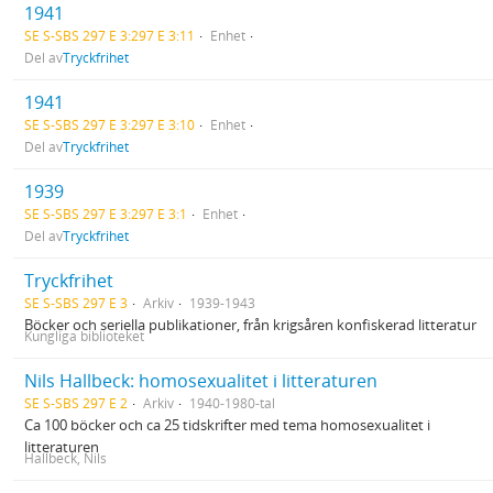
1941
SE S-SBS 297 E 3:297 E 3:11
Enhet
Del av
Tryckfrihet
1941
SE S-SBS 297 E 3:297 E 3:10
Enhet
Del av
Tryckfrihet
1939
SE S-SBS 297 E 3:297 E 3:1
Enhet
Del av
Tryckfrihet
Tryckfrihet
SE S-SBS 297 E 3
Arkiv
1939-1943
Böcker och seriella publikationer, från krigsåren konfiskerad litteratur
Kungliga biblioteket
Nils Hallbeck: homosexualitet i litteraturen
SE S-SBS 297 E 2
Arkiv
1940-1980-tal
Ca 100 böcker och ca 25 tidskrifter med tema homosexualitet i
litteraturen
Hallbeck, Nils