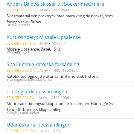
Anders Billows skisser till böcker med mera
SE S-SBS 297 D 3
Arkiv
1900-talet
Skissmaterial och provtryck med mera kring de böcker, som
formgivits av Billow
Billow, Anders
Kurt Winberg: Missale Upsalense
SE S-SBS 297 D 2
Arkiv
1513 - ?
Missale Upsalense, Basel, 1513.
Winberg, Kurt
S:ta Eugenia katolska församling
SE S-SBS 297 D 1
Arkiv
1400- 1800-talet
Katolsk teologisk litteratur samt lite nordisk historia
S:ta Eugenia katolska kyrka
Tidningsurklippssamlingen
SE S-SBS 291 TU
Arkiv
1800-1900-talet
Monterade tidningsurklipp inom skilda ämnen. Häri ingår Sv.
Teaterförbundets klippsamling
Kungliga biblioteket
Utländska raritetssamlingen
SE S-SBS 289 Ra 2
Arkiv
1501-