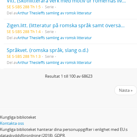
Vitt. (skönlitterära verk med motiv ur romernas liv eller med romer som handlande personer)
SE S-SBS 288 Th 1:5
Serie
Del av
Arthur Thesleffs samling av romsk litteratur
Zigen.litt. (litteratur på romska språk samt översättningar och bearbetningar)
SE S-SBS 288 Th 1:4
Serie
Del av
Arthur Thesleffs samling av romsk litteratur
Språkvet. (romska språk, slang o.d.)
SE S-SBS 288 Th 1:3
Serie
Del av
Arthur Thesleffs samling av romsk litteratur
Resultat 1 till 100 av 68623
Nästa »
Kungliga biblioteket
Kontakta oss
Kungliga biblioteket hanterar dina personuppgifter i enlighet med EU:s
dataskyddsförordning (2018), GDPR.