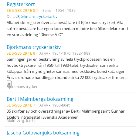
Registerkort
SE S-SBS 297 E 8:1
Serie
1954 - 1989
Del av
Björkmans tryckeriarkiv
Alfabetiskt register över alla beställare till Björkmans tryckeri. Alla
större beställare har egna kort medan mindre beställare delar kort i
en stor avdelning ”Diverse A-Ö”.
Björkmans tryckeriarkiv
SE S-SBS 297 E 8
Arkiv
1954-1970, 1982-1989
Samlingen ger en beskrivning av hela tryckprocessen hos en
hovboktryckare från 1950- till 1980-talet, trycksaker som enkla
kölappar från myndigheter samsas med exklusiva konstkataloger
Årsvis ordnade handlingar rörande cirka 22 000 trycksaker firman
...
»
Björkmans tryckeri
Bertil Malmbergs boksamling
SE S-SBS 297 E 7
Arkiv
1900-talet
35 skrifter av och översättningar av Bertil Malmberg samt Gunnar
Ekelöfs inträdestal i Svenska Akademien
Malmberg, Bertil
Jascha Golowanjuks boksamling