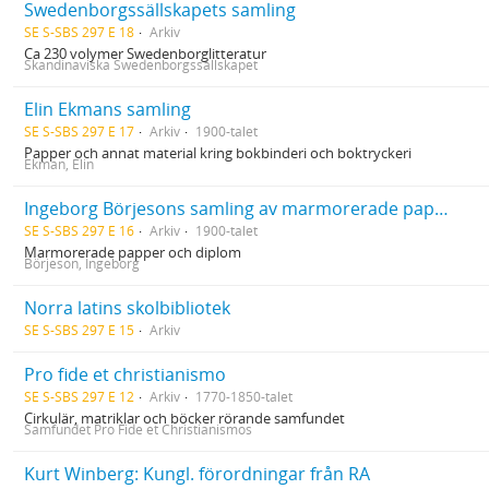
Swedenborgssällskapets samling
SE S-SBS 297 E 18
Arkiv
Ca 230 volymer Swedenborglitteratur
Skandinaviska Swedenborgssällskapet
Elin Ekmans samling
SE S-SBS 297 E 17
Arkiv
1900-talet
Papper och annat material kring bokbinderi och boktryckeri
Ekman, Elin
Ingeborg Börjesons samling av marmorerade papper och diplom
SE S-SBS 297 E 16
Arkiv
1900-talet
Marmorerade papper och diplom
Börjeson, Ingeborg
Norra latins skolbibliotek
SE S-SBS 297 E 15
Arkiv
Pro fide et christianismo
SE S-SBS 297 E 12
Arkiv
1770-1850-talet
Cirkulär, matriklar och böcker rörande samfundet
Samfundet Pro Fide et Christianismos
Kurt Winberg: Kungl. förordningar från RA