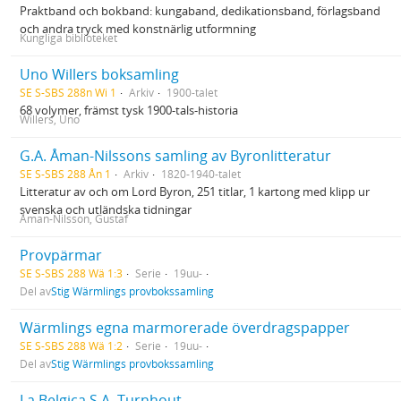
Praktband och bokband: kungaband, dedikationsband, förlagsband
och andra tryck med konstnärlig utformning
Kungliga biblioteket
Uno Willers boksamling
SE S-SBS 288n Wi 1
Arkiv
1900-talet
68 volymer, främst tysk 1900-tals-historia
Willers, Uno
G.A. Åman-Nilssons samling av Byronlitteratur
SE S-SBS 288 Ån 1
Arkiv
1820-1940-talet
Litteratur av och om Lord Byron, 251 titlar, 1 kartong med klipp ur
svenska och utländska tidningar
Åman-Nilsson, Gustaf
Provpärmar
SE S-SBS 288 Wä 1:3
Serie
19uu-
Del av
Stig Wärmlings provbokssamling
Wärmlings egna marmorerade överdragspapper
SE S-SBS 288 Wä 1:2
Serie
19uu-
Del av
Stig Wärmlings provbokssamling
La Belgica S.A. Turnhout