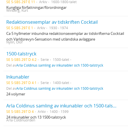
SE S-SBS 297 E 11
Arkiv
1600-1800-talet
Kungliga författningar/förordningar
Winberg, Kurt
Redaktionsexemplar av tidskriften Cocktail
SE S-SBS 297 E 1
Arkiv
1930 - 1974
Ca 5 hyllmeter inbundna redaktionsexemplar av tidskrifterna Cocktail
och Världsrevyn-Sensation med utländska avläggare
Nylin, Olof
1500-talstryck
SE S-SBS 297 D 4:2
Serie
1500-talet
Del av
Arla Coldinus samling av inkunabler och 1500-talstryck
Inkunabler
SE S-SBS 297 D 4:1
Serie
1400-talet
Del av
Arla Coldinus samling av inkunabler och 1500-talstryck
24 volymer
Arla Coldinus samling av inkunabler och 1500-talstryck
SE S-SBS 297 D 4
Arkiv
1400 - 1599
24 inkunabler och 13 1500-talstryck
Arla Coldinuorden