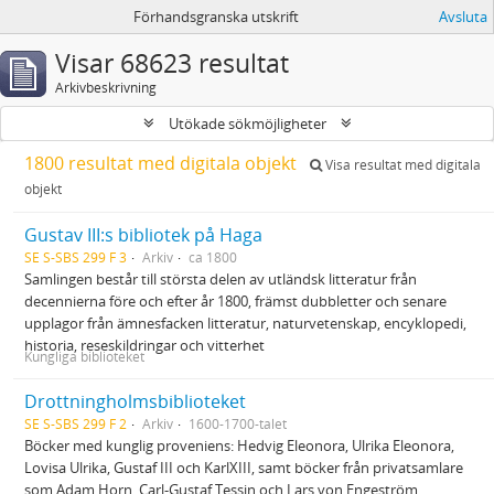
Förhandsgranska utskrift
Avsluta
Visar 68623 resultat
Arkivbeskrivning
Utökade sökmöjligheter
1800 resultat med digitala objekt
Visa resultat med digitala
objekt
Gustav III:s bibliotek på Haga
SE S-SBS 299 F 3
Arkiv
ca 1800
Samlingen består till största delen av utländsk litteratur från
decennierna före och efter år 1800, främst dubbletter och senare
upplagor från ämnesfacken litteratur, naturvetenskap, encyklopedi,
historia, reseskildringar och vitterhet
Kungliga biblioteket
Drottningholmsbiblioteket
SE S-SBS 299 F 2
Arkiv
1600-1700-talet
Böcker med kunglig proveniens: Hedvig Eleonora, Ulrika Eleonora,
Lovisa Ulrika, Gustaf III och KarlXIII, samt böcker från privatsamlare
som Adam Horn, Carl-Gustaf Tessin och Lars von Engeström