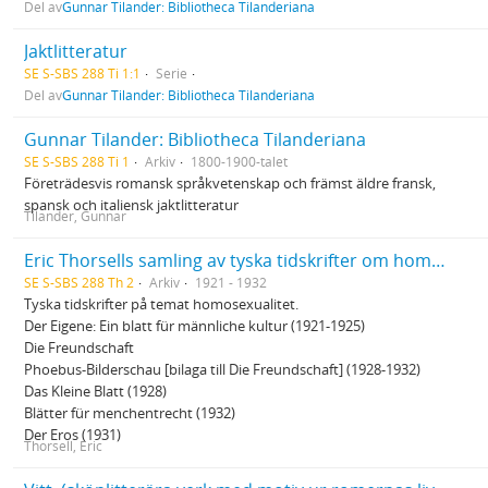
Del av
Gunnar Tilander: Bibliotheca Tilanderiana
Jaktlitteratur
SE S-SBS 288 Ti 1:1
Serie
Del av
Gunnar Tilander: Bibliotheca Tilanderiana
Gunnar Tilander: Bibliotheca Tilanderiana
SE S-SBS 288 Ti 1
Arkiv
1800-1900-talet
Företrädesvis romansk språkvetenskap och främst äldre fransk,
spansk och italiensk jaktlitteratur
Tilander, Gunnar
Eric Thorsells samling av tyska tidskrifter om homosexualitet
SE S-SBS 288 Th 2
Arkiv
1921 - 1932
Tyska tidskrifter på temat homosexualitet.
Der Eigene: Ein blatt für männliche kultur (1921-1925)
Die Freundschaft
Phoebus-Bilderschau [bilaga till Die Freundschaft] (1928-1932)
Das Kleine Blatt (1928)
Blätter für menchentrecht (1932)
Der Eros (1931)
Thorsell, Eric