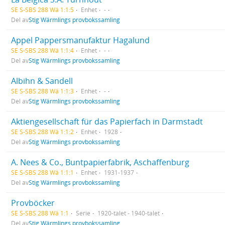
SE S-SBS 288 Wä 1:1:5
Enhet
-
Del av
Stig Wärmlings provbokssamling
Appel Pappersmanufaktur Hagalund
SE S-SBS 288 Wä 1:1:4
Enhet
-
Del av
Stig Wärmlings provbokssamling
Albihn & Sandell
SE S-SBS 288 Wä 1:1:3
Enhet
-
Del av
Stig Wärmlings provbokssamling
Aktiengesellschaft für das Papierfach in Darmstadt
SE S-SBS 288 Wä 1:1:2
Enhet
1928
Del av
Stig Wärmlings provbokssamling
A. Nees & Co., Buntpapierfabrik, Aschaffenburg
SE S-SBS 288 Wä 1:1:1
Enhet
1931-1937
Del av
Stig Wärmlings provbokssamling
Provböcker
SE S-SBS 288 Wä 1:1
Serie
1920-talet - 1940-talet
Del av
Stig Wärmlings provbokssamling