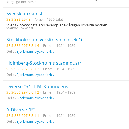
Kungliga biblioteket
Svensk bokkonst
SE S-SBS 297 S
Arkiv
1950-talet-
Svensk bokkonsts arkivexemplar av årligen utvalda böcker
Svensk Bokkonst
Stockholms universitetsbibliotek-Ö
SE S-SBS 297 E 8:1:4
Enhet
1954 - 1989
Del av
Björkmans tryckeriarkiv
Holmberg-Stockholms städindustri
SE S-SBS 297 E 8:1:3
Enhet
1954 - 1989
Del av
Björkmans tryckeriarkiv
Diverse "S"-H. M. Konungens
SE S-SBS 297 E 8:1:2
Enhet
1954 - 1989
Del av
Björkmans tryckeriarkiv
A-Diverse "R"
SE S-SBS 297 E 8:1:1
Enhet
1954 - 1989
Del av
Björkmans tryckeriarkiv