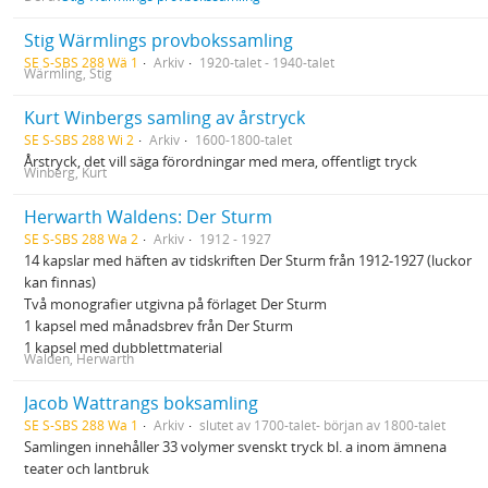
Stig Wärmlings provbokssamling
SE S-SBS 288 Wä 1
Arkiv
1920-talet - 1940-talet
Wärmling, Stig
Kurt Winbergs samling av årstryck
SE S-SBS 288 Wi 2
Arkiv
1600-1800-talet
Årstryck, det vill säga förordningar med mera, offentligt tryck
Winberg, Kurt
Herwarth Waldens: Der Sturm
SE S-SBS 288 Wa 2
Arkiv
1912 - 1927
14 kapslar med häften av tidskriften Der Sturm från 1912-1927 (luckor
kan finnas)
Två monografier utgivna på förlaget Der Sturm
1 kapsel med månadsbrev från Der Sturm
1 kapsel med dubblettmaterial
Walden, Herwarth
Jacob Wattrangs boksamling
SE S-SBS 288 Wa 1
Arkiv
slutet av 1700-talet- början av 1800-talet
Samlingen innehåller 33 volymer svenskt tryck bl. a inom ämnena
teater och lantbruk