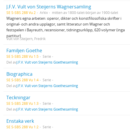
J.F.V. Vult von Steijerns Wagnersamling
SE S-SBS 288 Vu 2
Arkiv
mitten av 1800-talet-början av 1900-talet
Wagners egna arbeten: operor, dikter och konstfilosofiska skrifter i
original- och andra upplagor, samt litteratur om Wagner och
festspelen i Bayreuth, recensioner, tidningsurklipp, 620 volymer (inga
partitur)
Vult von Steijern, Fredrik
Familjen Goethe
SE S-SBS 288 Vu 1:5
Serie
Del av
J.F.V. Vult von Steijerns Goethesamling
Biographica
SE S-SBS 288 Vu 1:4
Serie
Del av
J.F.V. Vult von Steijerns Goethesamling
Teckningar
SE S-SBS 288 Vu 1:3
Serie
Del av
J.F.V. Vult von Steijerns Goethesamling
Enstaka verk
SE S-SBS 288 Vu 1:2
Serie