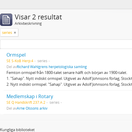
Visar 2 resultat
Arkivbeskrivning
series
Ormspel
SE S-KoB Herp:4
series
Del av
Richard Wahlgrens herpetologiska samling
Femton ormspel från 1800-talet senare hälft och början av 1900-talet.
1. "Sahap". Nytt indiskt ormspel. Utgivet av Adolf Johnsons förlag, Stoc
2. Nytt indiskt ormspel. "Sahap". Utgivet av Adolf Johnsons förlag, Stoc
Medlemskap i Rotary
SE Q Handskrift 237:A:2
series
Del av
Arne Olssons arkiv
Kungliga biblioteket