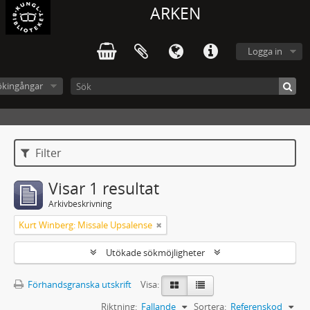
ARKEN
Logga in
ökingångar
Filter
Visar 1 resultat
Arkivbeskrivning
Kurt Winberg: Missale Upsalense
Utökade sökmöjligheter
Förhandsgranska utskrift
Visa:
Riktning:
Fallande
Sortera:
Referenskod