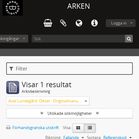
ARKEN
Logga in
ökingångar
Filter
Visar 1 resultat
Arkivbeskrivning
Axel Lundegård: Dikter : Originalmanuskript
Utökade sökmöjligheter
Förhandsgranska utskrift
Visa:
Riktning:
Fallande
Sortera:
Referenskod