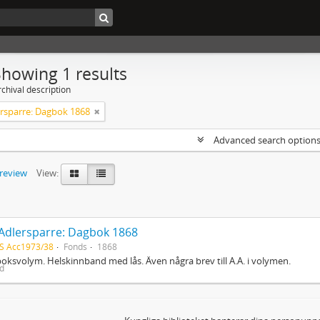
Showing 1 results
chival description
ersparre: Dagbok 1868
Advanced search option
preview
View:
 Adlersparre: Dagbok 1868
S Acc1973/38
Fonds
1868
oksvolym. Helskinnband med lås. Även några brev till A.A. i volymen.
ed