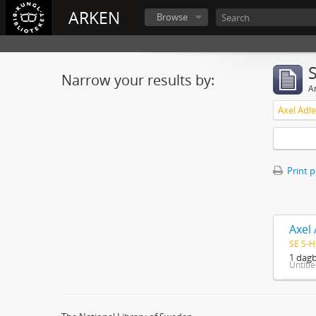
ARKEN
Browse
Narrow your results by:
Ar
Axel Adl
Print 
Axel
SE S-H
1 dagb
Untitl