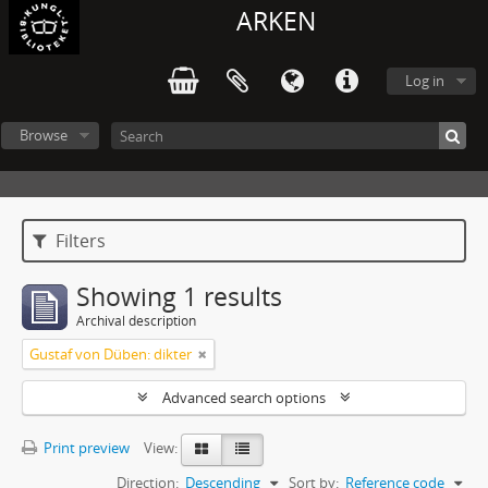
ARKEN
Log in
Browse
Filters
Showing 1 results
Archival description
Gustaf von Düben: dikter
Advanced search options
Print preview
View:
Direction:
Descending
Sort by:
Reference code