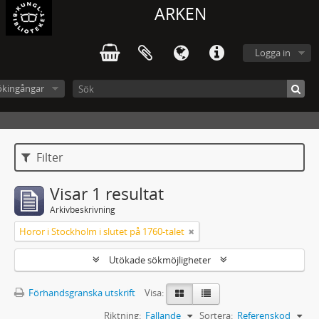
ARKEN
Logga in
ökingångar
Filter
Visar 1 resultat
Arkivbeskrivning
Horor i Stockholm i slutet på 1760-talet
Utökade sökmöjligheter
Förhandsgranska utskrift
Visa:
Riktning:
Fallande
Sortera:
Referenskod