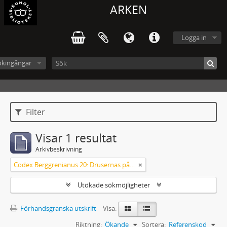
ARKEN
Logga in
ökingångar
Filter
Visar 1 resultat
Arkivbeskrivning
Codex Berggrenianus 20: Drusernas på Libanon heliga bok
Utökade sökmöjligheter
Förhandsgranska utskrift
Visa:
Riktning:
Ökande
Sortera:
Referenskod