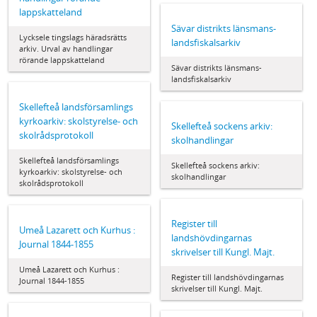
lappskatteland
Sävar distrikts länsmans-
Lycksele tingslags häradsrätts
landsfiskalsarkiv
arkiv. Urval av handlingar
rörande lappskatteland
Sävar distrikts länsmans-
landsfiskalsarkiv
Skellefteå landsförsamlings
kyrkoarkiv: skolstyrelse- och
Skellefteå sockens arkiv:
skolrådsprotokoll
skolhandlingar
Skellefteå landsförsamlings
Skellefteå sockens arkiv:
kyrkoarkiv: skolstyrelse- och
skolhandlingar
skolrådsprotokoll
Register till
Umeå Lazarett och Kurhus :
landshövdingarnas
Journal 1844-1855
skrivelser till Kungl. Majt.
Umeå Lazarett och Kurhus :
Register till landshövdingarnas
Journal 1844-1855
skrivelser till Kungl. Majt.