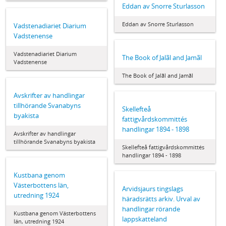
Eddan av Snorre Sturlasson
Eddan av Snorre Sturlasson
Vadstenadiariet Diarium
Vadstenense
Vadstenadiariet Diarium
The Book of Jalãl and Jamãl
Vadstenense
The Book of Jalãl and Jamãl
Avskrifter av handlingar
tillhörande Svanabyns
Skellefteå
byakista
fattigvårdskommittés
handlingar 1894 - 1898
Avskrifter av handlingar
tillhörande Svanabyns byakista
Skellefteå fattigvårdskommittés
handlingar 1894 - 1898
Kustbana genom
Västerbottens län,
Arvidsjaurs tingslags
utredning 1924
häradsrätts arkiv. Urval av
handlingar rörande
Kustbana genom Västerbottens
lappskatteland
län, utredning 1924