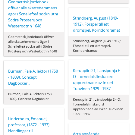
Geometrisk Jordebook
öffwer alle skattehemmans
ägor i Schellefteå sockn uthi
Strindberg, August (1849-
Södre Prosterij och
1912): Förspel till ett
Wästerbothn 1648
drömspel, Korridordramat
Geometrisk Jordebook öffwer
Strindberg, August (1849-1912):
alle skattehemmans ägor i
Förspel till ett drömspel,
Schellefteå sockn uthi Södre
Korridordramat
Prosterij och Wästerbothn 1648
Keruupiiri 21, Länsipohja E -
Burman, Fale A, lektor (1758
Ö. Tornedalsfinska ord
- 1809), Concept
upptecknade av Inkeri
Dagböcker...
Tuovinen 1929 - 1937
Burman, Fale A, lektor (1758 -
1809), Concept Dagböcker...
Keruupiiri 21, Länsipohja E - Ö.
Tornedalsfinska ord
upptecknade av Inkeri Tuovinen
1929 - 1937
Linderholm, Emanuel,
professor, (1872 - 1937):
Handlingar till
Acta angående