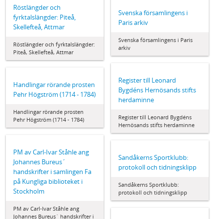
Röstlängder och
Svenska församlingens i
fyrktalslängder: Piteå,
Paris arkiv
Skellefteå, Attmar
Svenska församlingens i Paris
Röstlängder och fyrktalslängder:
arkiv
Piteå, Skellefteå, Attmar
Register till Leonard
Handlingar rörande prosten
Bygdéns Hernösands stifts
Pehr Högström (1714 - 1784)
herdaminne
Handlingar rörande prosten
Register till Leonard Bygdéns
Pehr Högström (1714 - 1784)
Hernösands stifts herdaminne
PM av Carl-Ivar Ståhle ang
Sandåkerns Sportklubb:
Johannes Bureus´
protokoll och tidningsklipp
handskrifter i samlingen Fa
på Kungliga biblioteket i
Sandåkerns Sportklubb:
Stockholm
protokoll och tidningsklipp
PM av Carl-Ivar Ståhle ang
Johannes Bureus´ handskrifter i