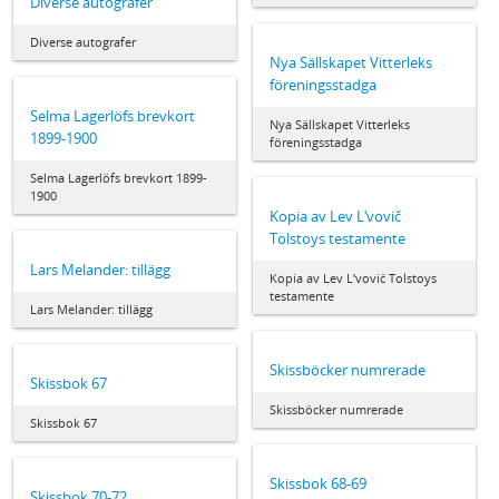
Diverse autografer
Diverse autografer
Nya Sällskapet Vitterleks
föreningsstadga
Selma Lagerlöfs brevkort
Nya Sällskapet Vitterleks
1899-1900
föreningsstadga
Selma Lagerlöfs brevkort 1899-
1900
Kopia av Lev Lʹvovič
Tolstoys testamente
Lars Melander: tillägg
Kopia av Lev Lʹvovič Tolstoys
testamente
Lars Melander: tillägg
Skissböcker numrerade
Skissbok 67
Skissböcker numrerade
Skissbok 67
Skissbok 68-69
Skissbok 70-72