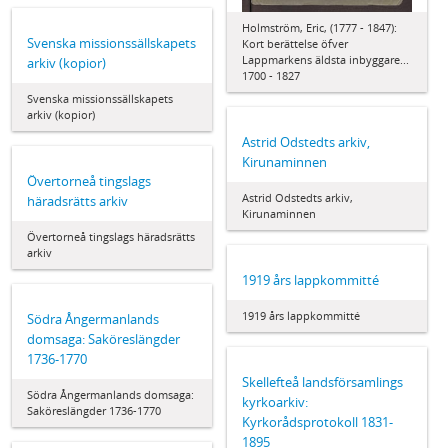
Holmström, Eric, (1777 - 1847):
Svenska missionssällskapets
Kort berättelse öfver
Lappmarkens äldsta inbyggare...
arkiv (kopior)
1700 - 1827
Svenska missionssällskapets
arkiv (kopior)
Astrid Odstedts arkiv,
Kirunaminnen
Övertorneå tingslags
Astrid Odstedts arkiv,
häradsrätts arkiv
Kirunaminnen
Övertorneå tingslags häradsrätts
arkiv
1919 års lappkommitté
1919 års lappkommitté
Södra Ångermanlands
domsaga: Saköreslängder
1736-1770
Skellefteå landsförsamlings
Södra Ångermanlands domsaga:
kyrkoarkiv:
Saköreslängder 1736-1770
Kyrkorådsprotokoll 1831-
1895