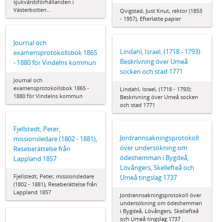
sjukvårdsförhållanden i
Västerbotten...
Qvigstad, Just Knut, rektor (1853
- 1957), Efterlatte papier
Journal och
Lindahl, Israel, (1718 - 1793):
examensprotokollsbok 1865
Beskrivning över Umeå
- 1880 för Vindelns kommun
socken och stad 1771
Journal och
examensprotokollsbok 1865 -
Lindahl, Israel, (1718 - 1793):
1880 för Vindelns kommun
Beskrivning över Umeå socken
och stad 1771
Fjellstedt, Peter,
Jordrannsakningsprotokoll
missionsledare (1802 - 1881),
över undersökning om
Reseberättelse från
ödeshemman i Bygdeå,
Lappland 1857
Lövångers, Skellefteå och
Fjellstedt, Peter, missionsledare
Umeå tingslag 1737
(1802 - 1881), Reseberättelse från
Lappland 1857
Jordrannsakningsprotokoll över
undersökning om ödeshemman
i Bygdeå, Lövångers, Skellefteå
och Umeå tingslag 1737