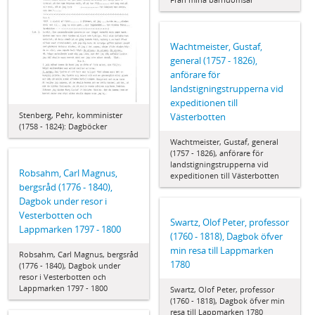
Wachtmeister, Gustaf,
general (1757 - 1826),
anförare för
landstigningstrupperna vid
expeditionen till
Stenberg, Pehr, komminister
Västerbotten
(1758 - 1824): Dagböcker
Wachtmeister, Gustaf, general
(1757 - 1826), anförare för
landstigningstrupperna vid
Robsahm, Carl Magnus,
expeditionen till Västerbotten
bergsråd (1776 - 1840),
Dagbok under resor i
Vesterbotten och
Swartz, Olof Peter, professor
Lappmarken 1797 - 1800
(1760 - 1818), Dagbok öfver
min resa till Lappmarken
Robsahm, Carl Magnus, bergsråd
1780
(1776 - 1840), Dagbok under
resor i Vesterbotten och
Lappmarken 1797 - 1800
Swartz, Olof Peter, professor
(1760 - 1818), Dagbok öfver min
resa till Lappmarken 1780