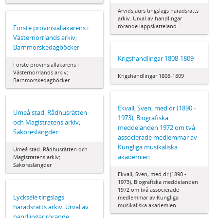
Arvidsjaurs tingslags häradsrätts
arkiv. Urval av handlingar
rörande lappskatteland
Förste provinsialläkarens i
Västernorrlands arkiv;
Barnmorskedagböcker
Krigshandlingar 1808-1809
Förste provinsialläkarens i
Västernorrlands arkiv;
Krigshandlingar 1808-1809
Barnmorskedagböcker
Ekvall, Sven, med dr (1890 -
Umeå stad. Rådhusrätten
1973), Biografiska
och Magistratens arkiv;
meddelanden 1972 om två
Saköreslängder
associerade medlemmar av
Kungliga musikaliska
Umeå stad. Rådhusrätten och
akademien
Magistratens arkiv;
Saköreslängder
Ekvall, Sven, med dr (1890 -
1973), Biografiska meddelanden
1972 om två associerade
Lycksele tingslags
medlemmar av Kungliga
musikaliska akademien
häradsrätts arkiv. Urval av
handlingar rörande