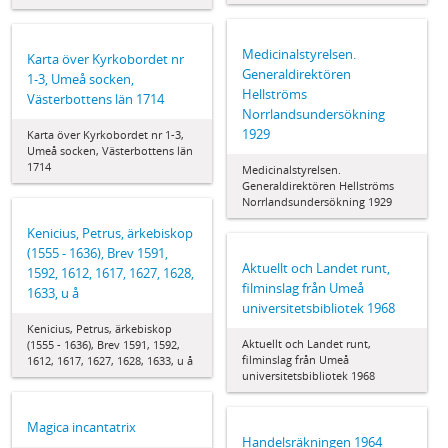
Medicinalstyrelsen.
Karta över Kyrkobordet nr
Generaldirektören
1-3, Umeå socken,
Hellströms
Västerbottens län 1714
Norrlandsundersökning
1929
Karta över Kyrkobordet nr 1-3,
Umeå socken, Västerbottens län
1714
Medicinalstyrelsen.
Generaldirektören Hellströms
Norrlandsundersökning 1929
Kenicius, Petrus, ärkebiskop
(1555 - 1636), Brev 1591,
Aktuellt och Landet runt,
1592, 1612, 1617, 1627, 1628,
filminslag från Umeå
1633, u å
universitetsbibliotek 1968
Kenicius, Petrus, ärkebiskop
Aktuellt och Landet runt,
(1555 - 1636), Brev 1591, 1592,
filminslag från Umeå
1612, 1617, 1627, 1628, 1633, u å
universitetsbibliotek 1968
Magica incantatrix
Handelsräkningen 1964