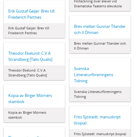
Förteckning över elever vid
Dramatiska Teaterns elevskola
Erik Gustaf Geijer: Brev till
Friederich Perthes
Brev mellan Gunnar Tilander
Erik Gustaf Geijer: Brev till
och Il Öhman
Friederich Perthes
Brev mellan Gunnar Tilander och
Il Öhman
Theodor Ekelund: C.V.A
Strandberg [Talis Qualis]
Svenska
Theodor Ekelund: C.V.A
Litteraturföreningens
Strandberg [Talis Qualis]
Tidning
Svenska Litteraturföreningens
Kopia av Birger Mörners
Tidning
stambok
Kopia av Birger Mörners
Frits Sjöstedt: manuskript
stambok
(kopia)
Frits Sjöstedt: manuskript (kopia)