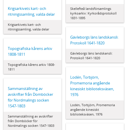
Krigsarkivets kart- och
Skellefteå landsförsamlings
kyrkoarkiv: Kyrkorådsprotokoll
ritningssamling, valda delar
1831-1895
Krigsarkivets kart- och
ritningssamling, valda delar
Gävleborgs läns landskansli:
Protokoll 1641-1820
Topografiska kårens arkiv
Gävleborgs läns landskansli:
1808-1811
Protokoll 1641-1820
Topografiska kårens arkiv 1808-
1811
Lodén, Torbjörn,
Promemoria angående
Sammanställning av
kinesiskt biblioteksväsen,
avskrifter från Domböcker
1976
för Nordmalings socken
Lodén, Torbjörn, Promemoria
1547-1803
angående kinesiskt
biblioteksväsen, 1976
Sammanställning av avskrifter
från Domböcker för
Nordmalings socken 1547-1803