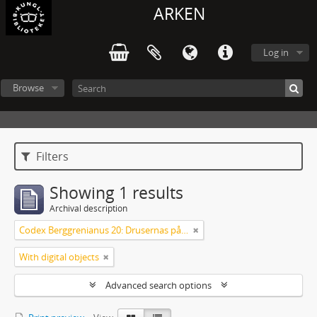
ARKEN
Log in
Browse
Filters
Showing 1 results
Archival description
Codex Berggrenianus 20: Drusernas på Libanon heliga bok
With digital objects
Advanced search options