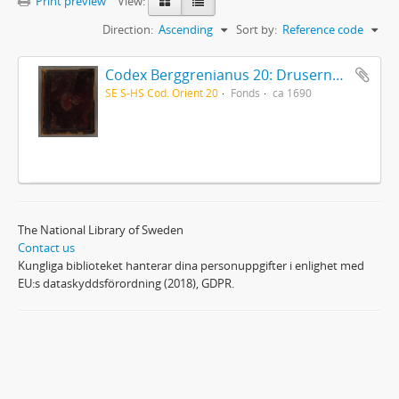
Print preview
View:
Direction:
Ascending
Sort by:
Reference code
Codex Berggrenianus 20: Drusernas på Libanon heliga bok
SE S-HS Cod. Orient 20
Fonds
ca 1690
The National Library of Sweden
Contact us
Kungliga biblioteket hanterar dina personuppgifter i enlighet med
EU:s dataskyddsförordning (2018), GDPR.