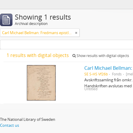
Showing 1 results
Archival description
Carl Michael Bellman: Fredmans epistlar och sånger m.fl. Bellman-texter
1 results with digital objects
Show results with digital objects
Carl Michael Bellman:
SE S-HS Vf26b
Fonds
[me
Avskriftssamling från omkr. 
Handskriften avslutas med e
Untitled
The National Library of Sweden
Contact us