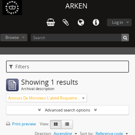
ARKEN
Log in
Browse
Filters
Showing 1 results
Archival description
Amours De Monsieur L'abbé Roquette avec Mademoiselle de Montauzier par Monsieur L'abbé Le Camus 1667
Advanced search options
Print preview
View:
Direction:
Ascending
Sort by:
Reference code