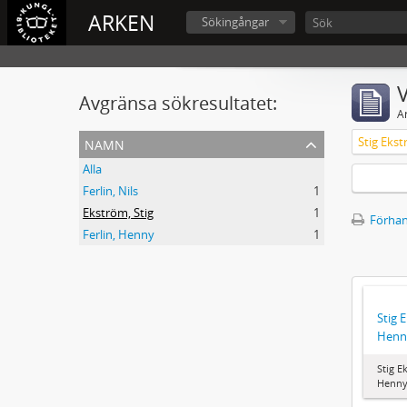
ARKEN
Sökingångar
V
Avgränsa sökresultatet:
A
namn
Stig Ekst
Alla
Ferlin, Nils
1
Ekström, Stig
1
Förhan
Ferlin, Henny
1
Stig 
Henny
Stig E
Henny 