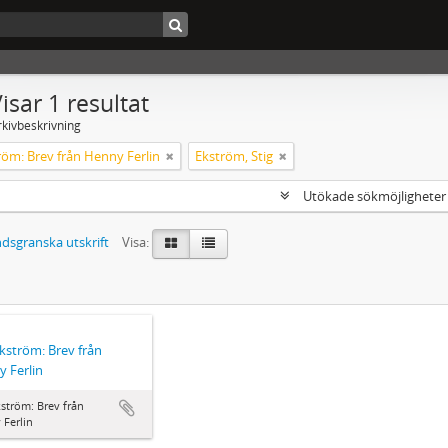
isar 1 resultat
rkivbeskrivning
röm: Brev från Henny Ferlin
Ekström, Stig
Utökade sökmöjlighete
dsgranska utskrift
Visa:
Ekström: Brev från
 Ferlin
kström: Brev från
Ferlin