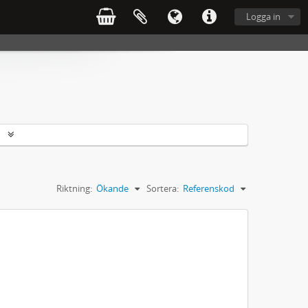
Logga in
r
Riktning:
Ökande
Sortera:
Referenskod