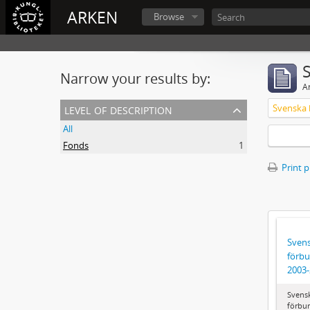
ARKEN
Browse
Narrow your results by:
Ar
level of description
All
Fonds
1
Print 
Svens
förbu
2003
Svens
förbun