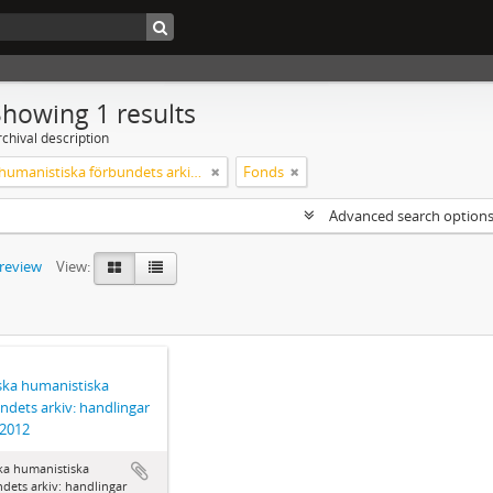
Showing 1 results
chival description
Svenska humanistiska förbundets arkiv: handlingar 2003-2012
Fonds
Advanced search option
preview
View:
ka humanistiska
ndets arkiv: handlingar
-2012
ka humanistiska
dets arkiv: handlingar