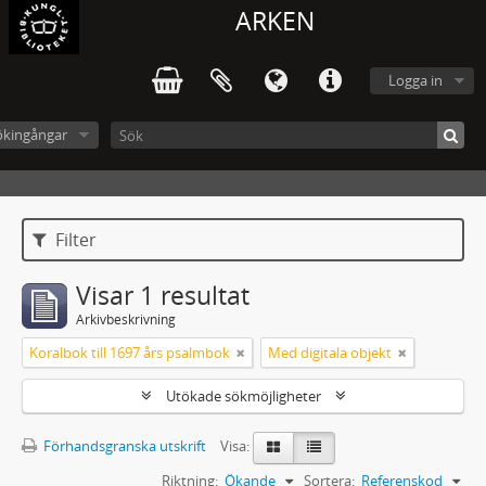
ARKEN
Logga in
ökingångar
Filter
Visar 1 resultat
Arkivbeskrivning
Koralbok till 1697 års psalmbok
Med digitala objekt
Utökade sökmöjligheter
Förhandsgranska utskrift
Visa:
Riktning:
Ökande
Sortera:
Referenskod