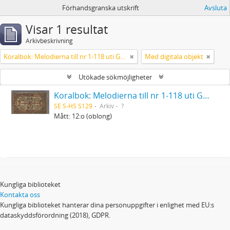
Förhandsgranska utskrift
Avsluta
Visar 1 resultat
Arkivbeskrivning
Koralbok: Melodierna till nr 1-118 uti Gamla Psalmboken, enstämmigt satta
Med digitala objekt
Utökade sökmöjligheter
Koralbok: Melodierna till nr 1-118 uti Gamla Psalmboken, enstämmigt satta
SE S-HS S129
Arkiv
?
Mått: 12:o (oblong)
Kungliga biblioteket
Kontakta oss
Kungliga biblioteket hanterar dina personuppgifter i enlighet med EU:s
dataskyddsförordning (2018), GDPR.