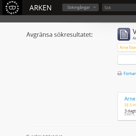
ARKEN
Sökingångar
V
Avgränsa sökresultatet:
A
Arne Eber
Förhan
Arne 
SE S-H
3 dagb
Ebers,