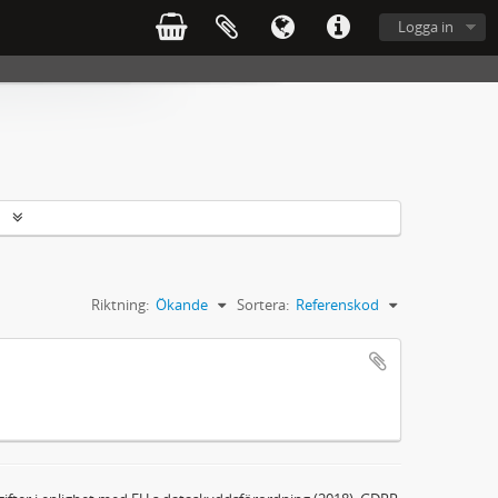
Logga in
r
Riktning:
Ökande
Sortera:
Referenskod