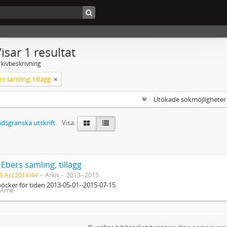
isar 1 resultat
rkivbeskrivning
s samling, tillägg
Utökade sökmöjlighete
dsgranska utskrift
Visa:
Ebers samling, tillägg
S Acc2014/44
Arkiv
2013--2015
öcker för tiden 2013-05-01--2015-07-15.
 Arne