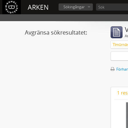
ARKEN
Sökingångar
V
Avgränsa sökresultatet:
A
Tīmūrna
Förhan
1 res