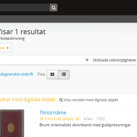
isar 1 resultat
rkivbeskrivning
̄me
Utökade sökmöjlighete
dsgranska utskrift
Visa:
ultat med digitala objekt
Visa resultat med digitala objekt
Tīmūrnāme
SE S-HS Cod. Orient. 38
Arkiv
1552
Brunt orientaliskt skinnband med guldpressningar