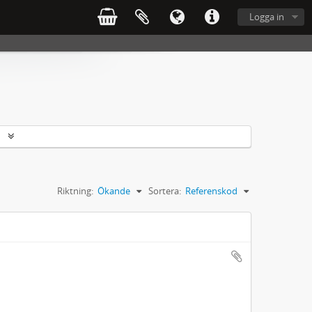
Logga in
r
Riktning:
Ökande
Sortera:
Referenskod