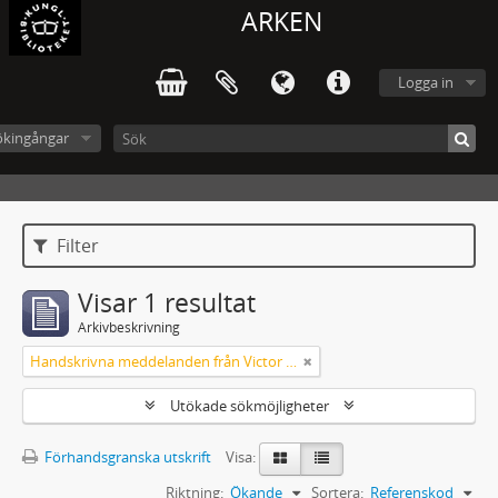
ARKEN
Logga in
ökingångar
Filter
Visar 1 resultat
Arkivbeskrivning
Handskrivna meddelanden från Victor Arendorff
Utökade sökmöjligheter
Förhandsgranska utskrift
Visa:
Riktning:
Ökande
Sortera:
Referenskod