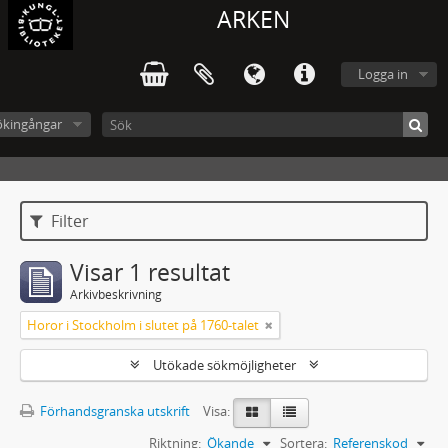
ARKEN
Logga in
ökingångar
Filter
Visar 1 resultat
Arkivbeskrivning
Horor i Stockholm i slutet på 1760-talet
Utökade sökmöjligheter
Förhandsgranska utskrift
Visa:
Riktning:
Ökande
Sortera:
Referenskod