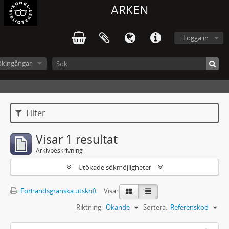
ARKEN
Logga in
ökingångar
Filter
Visar 1 resultat
Arkivbeskrivning
Utökade sökmöjligheter
Förhandsgranska utskrift
Visa:
Riktning:
Ökande
Sortera:
Referenskod