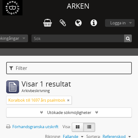
ARKEN
Logga in
ökingångar
Filter
Visar 1 resultat
Arkivbeskrivning
Koralbok till 1697 års psalmbok
Utökade sökmöjligheter
Förhandsgranska utskrift
Visa:
Riktning:
Fallande
Sortera:
Referenskod