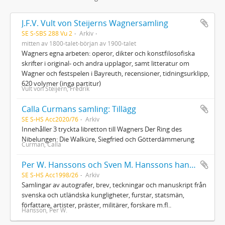
J.F.V. Vult von Steijerns Wagnersamling
SE S-SBS 288 Vu 2
Arkiv
mitten av 1800-talet-början av 1900-talet
Wagners egna arbeten: operor, dikter och konstfilosofiska
skrifter i original- och andra upplagor, samt litteratur om
Wagner och festspelen i Bayreuth, recensioner, tidningsurklipp,
620 volymer (inga partitur)
Vult von Steijern, Fredrik
Calla Curmans samling: Tillägg
SE S-HS Acc2020/76
Arkiv
Innehåller 3 tryckta libretton till Wagners Der Ring des
Nibelungen: Die Walküre, Siegfried och Götterdämmerung
Curman, Calla
Per W. Hanssons och Sven M. Hanssons handskriftssamling
SE S-HS Acc1998/26
Arkiv
Samlingar av autografer, brev, teckningar och manuskript från
svenska och utländska kungligheter, furstar, statsmän,
författare, artister, präster, militärer, forskare m.fl..
Hansson, Per W.