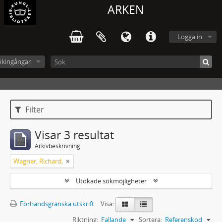
ARKEN
Logga in
ökingångar
Filter
Visar 3 resultat
Arkivbeskrivning
Wagner, Richard,
Utökade sökmöjligheter
Förhandsgranska utskrift
Visa:
Riktning:
Fallande
Sortera:
Referenskod