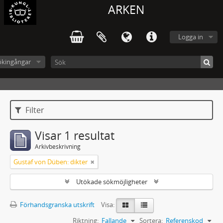
ARKEN
Logga in
ökingångar
Filter
Visar 1 resultat
Arkivbeskrivning
Gustaf von Düben: dikter
Utökade sökmöjligheter
Förhandsgranska utskrift
Visa:
Riktning:
Fallande
Sortera:
Referenskod