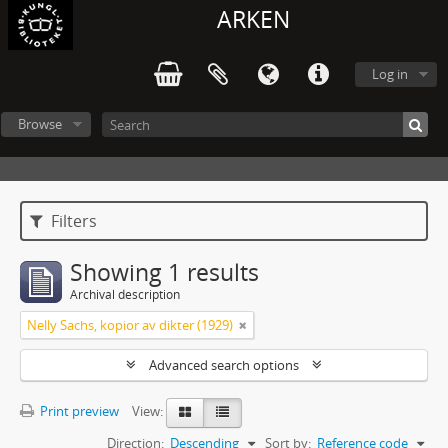
ARKEN
Log in
Browse
Filters
Showing 1 results
Archival description
Nelly Sachs, kopior av dikter (1929)
Advanced search options
Print preview
View:
Direction:
Descending
Sort by:
Reference code