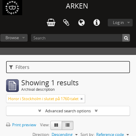
ARKEN
Log in
Browse
Filters
Showing 1 results
Archival description
Horor i Stockholm i slutet på 1760-talet
Advanced search options
Print preview
View:
Direction:
Descending
Sort by:
Reference code