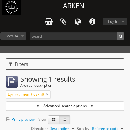
ARKEN
Log in
Browse
Filters
Showing 1 results
Archival description
Lyrikvännen, tidskrift
Advanced search options
Print preview
View:
Direction:
Descending
Sort by:
Reference code