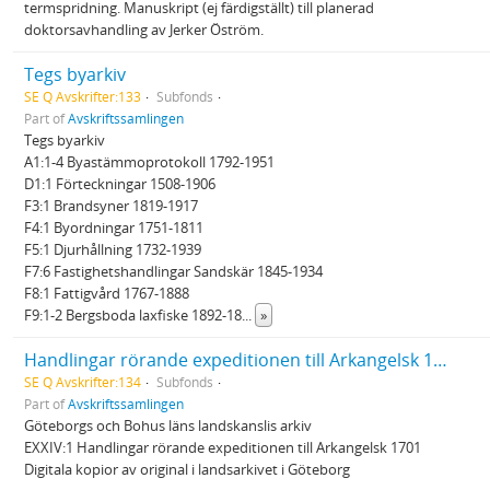
termspridning. Manuskript (ej färdigställt) till planerad
doktorsavhandling av Jerker Öström.
Tegs byarkiv
SE Q Avskrifter:133
Subfonds
Part of
Avskriftssamlingen
Tegs byarkiv
A1:1-4 Byastämmoprotokoll 1792-1951
D1:1 Förteckningar 1508-1906
F3:1 Brandsyner 1819-1917
F4:1 Byordningar 1751-1811
F5:1 Djurhållning 1732-1939
F7:6 Fastighetshandlingar Sandskär 1845-1934
F8:1 Fattigvård 1767-1888
F9:1-2 Bergsboda laxfiske 1892-18
...
»
Handlingar rörande expeditionen till Arkangelsk 1701
SE Q Avskrifter:134
Subfonds
Part of
Avskriftssamlingen
Göteborgs och Bohus läns landskanslis arkiv
EXXIV:1 Handlingar rörande expeditionen till Arkangelsk 1701
Digitala kopior av original i landsarkivet i Göteborg