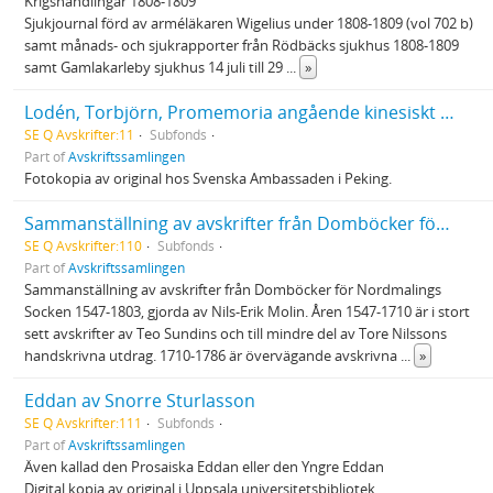
Krigshandlingar 1808-1809
Sjukjournal förd av arméläkaren Wigelius under 1808-1809 (vol 702 b)
samt månads- och sjukrapporter från Rödbäcks sjukhus 1808-1809
samt Gamlakarleby sjukhus 14 juli till 29
...
»
Lodén, Torbjörn, Promemoria angående kinesiskt biblioteksväsen, 1976
SE Q Avskrifter:11
Subfonds
Part of
Avskriftssamlingen
Fotokopia av original hos Svenska Ambassaden i Peking.
Sammanställning av avskrifter från Domböcker för Nordmalings socken 1547-1803
SE Q Avskrifter:110
Subfonds
Part of
Avskriftssamlingen
Sammanställning av avskrifter från Domböcker för Nordmalings
Socken 1547-1803, gjorda av Nils-Erik Molin. Åren 1547-1710 är i stort
sett avskrifter av Teo Sundins och till mindre del av Tore Nilssons
handskrivna utdrag. 1710-1786 är övervägande avskrivna
...
»
Eddan av Snorre Sturlasson
SE Q Avskrifter:111
Subfonds
Part of
Avskriftssamlingen
Även kallad den Prosaiska Eddan eller den Yngre Eddan
Digital kopia av original i Uppsala universitetsbibliotek.