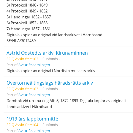
3) Protokoll 1846 - 1849
4) Protokoll 1849 - 1852
5) Handlingar 1852 - 1857
6) Protokoll 1852 - 1866
7) Handlingar 1857 - 1861
Digitala kopior av original vid landsarkivet i Härnösand
SE/HLA/3012459
Astrid Odstedts arkiv, Kirunaminnen
SE Q Avskrifter:102
Subfonds
Part of
Avskriftssamlingen
Digitala kopior av original i Nordiska museets arkiv.
Övertorneå tingslags häradsrätts arkiv
SE Q Avskrifter:103
Subfonds
Part of
Avskriftssamlingen
Dombok vid urtima ting AIb:8, 1872-1893. Digitala kopior av original i
Landsarkivet i Härnösand.
1919 års lappkommitté
SE Q Avskrifter:104
Subfonds
Part of
Avskriftssamlingen