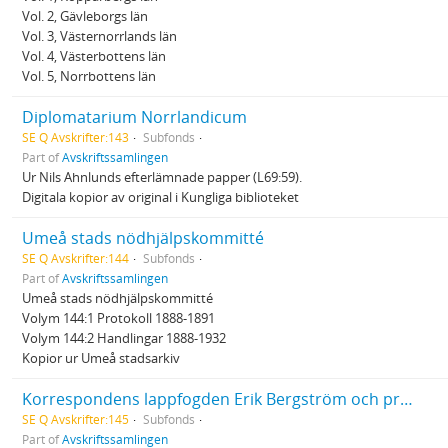
Vol. 2, Gävleborgs län
Vol. 3, Västernorrlands län
Vol. 4, Västerbottens län
Vol. 5, Norrbottens län
Diplomatarium Norrlandicum
SE Q Avskrifter:143
Subfonds
Part of
Avskriftssamlingen
Ur Nils Ahnlunds efterlämnade papper (L69:59).
Digitala kopior av original i Kungliga biblioteket
Umeå stads nödhjälpskommitté
SE Q Avskrifter:144
Subfonds
Part of
Avskriftssamlingen
Umeå stads nödhjälpskommitté
Volym 144:1 Protokoll 1888-1891
Volym 144:2 Handlingar 1888-1932
Kopior ur Umeå stadsarkiv
Korrespondens lappfogden Erik Bergström och prästen Vitalis Karnell
SE Q Avskrifter:145
Subfonds
Part of
Avskriftssamlingen