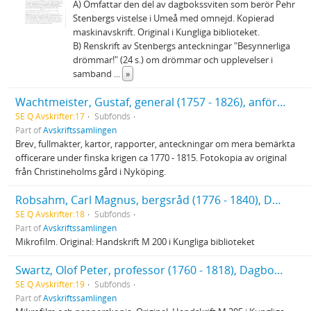
A) Omfattar den del av dagbokssviten som berör Pehr
Stenbergs vistelse i Umeå med omnejd. Kopierad
maskinavskrift. Original i Kungliga biblioteket.
B) Renskrift av Stenbergs anteckningar "Besynnerliga
drömmar!" (24 s.) om drömmar och upplevelser i
samband
...
»
Wachtmeister, Gustaf, general (1757 - 1826), anförare för landstigningstrupperna vid expeditionen till Västerbotten
SE Q Avskrifter:17
Subfonds
Part of
Avskriftssamlingen
Brev, fullmakter, kartor, rapporter, anteckningar om mera bemärkta
officerare under finska krigen ca 1770 - 1815. Fotokopia av original
från Christineholms gård i Nyköping.
Robsahm, Carl Magnus, bergsråd (1776 - 1840), Dagbok under resor i Vesterbotten och Lappmarken 1797 - 1800
SE Q Avskrifter:18
Subfonds
Part of
Avskriftssamlingen
Mikrofilm. Original: Handskrift M 200 i Kungliga biblioteket
Swartz, Olof Peter, professor (1760 - 1818), Dagbok öfver min resa till Lappmarken 1780
SE Q Avskrifter:19
Subfonds
Part of
Avskriftssamlingen