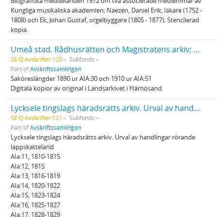
Biografiska meddelanden 1972 om två associerade medlemmar av
Kungliga musikaliska akademien; Naezén, Daniel Erik, läkare (1752 -
1808) och Ek, Johan Gustaf, orgelbyggare (1805 - 1877). Stencilerad
kopia.
Umeå stad. Rådhusrätten och Magistratens arkiv; Saköreslängder
SE Q Avskrifter:120
Subfonds
Part of
Avskriftssamlingen
Saköreslängder 1890 ur AIA:30 och 1910 ur AIA:51
Digitala kopior av original i Landsarkivet i Härnösand
Lycksele tingslags häradsrätts arkiv. Urval av handlingar rörande lappskatteland
SE Q Avskrifter:121
Subfonds
Part of
Avskriftssamlingen
Lycksele tingslags häradsrätts arkiv. Urval av handlingar rörande
lappskatteland
AIa:11, 1810-1815
AIa:12, 1815
AIa:13, 1816-1819
AIa:14, 1820-1822
AIa:15, 1823-1824
AIa:16, 1825-1827
AIa:17, 1828-1829