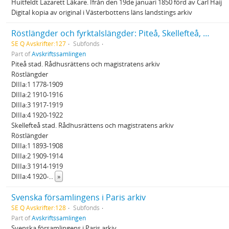
Huitfeldt Lazarett Läkare. Ifrån den 19de januari 1850 förd av Carl Haij
Digital kopia av original i Västerbottens läns landstings arkiv
Röstlängder och fyrktalslängder: Piteå, Skellefteå, Attmar
SE Q Avskrifter:127
Subfonds
Part of
Avskriftssamlingen
Piteå stad. Rådhusrättens och magistratens arkiv
Röstlängder
DIIIa:1 1778-1909
DIIIa:2 1910-1916
DIIIa:3 1917-1919
DIIIa:4 1920-1922
Skellefteå stad. Rådhusrättens och magistratens arkiv
Röstlängder
DIIIa:1 1893-1908
DIIIa:2 1909-1914
DIIIa:3 1914-1919
DIIIa:4 1920-
...
»
Svenska församlingens i Paris arkiv
SE Q Avskrifter:128
Subfonds
Part of
Avskriftssamlingen
Svenska församlingens i Paris arkiv