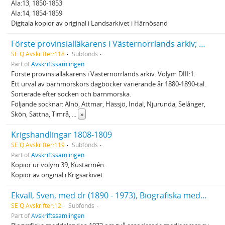
AIa:13, 1850-1853
AIa:14, 1854-1859
Digitala kopior av original i Landsarkivet i Härnösand
Förste provinsialläkarens i Västernorrlands arkiv; Barnmorskedagböcker
SE Q Avskrifter:118
Subfonds
Part of
Avskriftssamlingen
Förste provinsialläkarens i Västernorrlands arkiv. Volym DIII:1.
Ett urval av barnmorskors dagböcker varierande år 1880-1890-tal.
Sorterade efter socken och barnmorska.
Följande socknar: Alnö, Attmar, Hässjö, Indal, Njurunda, Selånger,
Skön, Sättna, Timrå,
...
»
Krigshandlingar 1808-1809
SE Q Avskrifter:119
Subfonds
Part of
Avskriftssamlingen
Kopior ur volym 39, Kustarmén.
Kopior av original i Krigsarkivet
Ekvall, Sven, med dr (1890 - 1973), Biografiska meddelanden 1972 om två associerade medlemmar av Kungliga musikaliska akademien
SE Q Avskrifter:12
Subfonds
Part of
Avskriftssamlingen