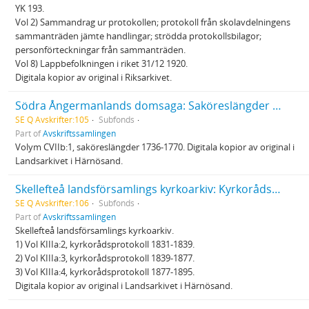
YK 193.
Vol 2) Sammandrag ur protokollen; protokoll från skolavdelningens
sammanträden jämte handlingar; strödda protokollsbilagor;
personförteckningar från sammanträden.
Vol 8) Lappbefolkningen i riket 31/12 1920.
Digitala kopior av original i Riksarkivet.
Södra Ångermanlands domsaga: Saköreslängder 1736-1770
SE Q Avskrifter:105
Subfonds
Part of
Avskriftssamlingen
Volym CVIIb:1, saköreslängder 1736-1770. Digitala kopior av original i
Landsarkivet i Härnösand.
Skellefteå landsförsamlings kyrkoarkiv: Kyrkorådsprotokoll 1831-1895
SE Q Avskrifter:106
Subfonds
Part of
Avskriftssamlingen
Skellefteå landsförsamlings kyrkoarkiv.
1) Vol KIIIa:2, kyrkorådsprotokoll 1831-1839.
2) Vol KIIIa:3, kyrkorådsprotokoll 1839-1877.
3) Vol KIIIa:4, kyrkorådsprotokoll 1877-1895.
Digitala kopior av original i Landsarkivet i Härnösand.