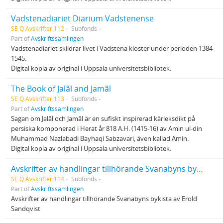
Vadstenadiariet Diarium Vadstenense
SE Q Avskrifter:112
Subfonds
Part of
Avskriftssamlingen
Vadstenadiariet skildrar livet i Vadstena kloster under perioden 1384-
1545.
Digital kopia av original i Uppsala universitetsbibliotek.
The Book of Jalãl and Jamãl
SE Q Avskrifter:113
Subfonds
Part of
Avskriftssamlingen
Sagan om Jalāl och Jamāl är en sufiskt inspirerad kärleksdikt på
persiska komponerad i Herat år 818 A.H. (1415-16) av Amin ul-din
Muhammad Nazlabadi Bayhaqi Sabzavari, även kallad Amin.
Digital kopia av original i Uppsala universitetsbibliotek.
Avskrifter av handlingar tillhörande Svanabyns byakista
SE Q Avskrifter:114
Subfonds
Part of
Avskriftssamlingen
Avskrifter av handlingar tillhörande Svanabyns bykista av Erold
Sandqvist