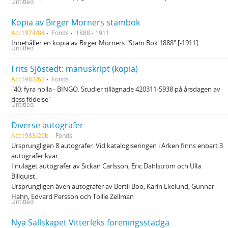
Untitled
Kopia av Birger Mörners stambok
Acc1974/84
Fonds
1888 - 1911
Innehåller en kopia av Birger Mörners "Stam Bok 1888" [-1911]
Untitled
Frits Sjöstedt: manuskript (kopia)
Acc1982/62
Fonds
"40: fyra nolla - BINGO. Studier tillägnade 420311-5938 på årsdagen av
dess födelse"
Untitled
Diverse autografer
Acc1983/29b
Fonds
Ursprungligen 8 autografer. Vid katalogiseringen i Arken finns enbart 3
autografer kvar.
I nuläget autografer av Sickan Carlsson, Eric Dahlström och Ulla
Billquist.
Ursprungligen även autografer av Bertil Boo, Karin Ekelund, Gunnar
Hahn, Edvard Persson och Tollie Zellman
Untitled
Nya Sällskapet Vitterleks föreningsstadga