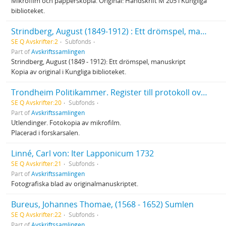
Mikrofilm och papperskopia. Original: Handskrift M 205 i Kungliga
biblioteket.
Strindberg, August (1849-1912) : Ett drömspel, manuskript
SE Q Avskrifter:2
Subfonds
Part of
Avskriftssamlingen
Strindberg, August (1849 - 1912): Ett drömspel, manuskript
Kopia av original i Kungliga biblioteket.
Trondheim Politikammer. Register till protokoll over utvandrede personer 1867 - 1890
SE Q Avskrifter:20
Subfonds
Part of
Avskriftssamlingen
Utlendinger. Fotokopia av mikrofilm.
Placerad i forskarsalen.
Linné, Carl von: Iter Lapponicum 1732
SE Q Avskrifter:21
Subfonds
Part of
Avskriftssamlingen
Fotografiska blad av originalmanuskriptet.
Bureus, Johannes Thomae, (1568 - 1652) Sumlen
SE Q Avskrifter:22
Subfonds
Part of
Avskriftssamlingen