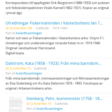
Korrespondens till lappfogden Erik Bergström (1888-1933) och prästen
och folkskoleinspektören Vitalis Karnell (1862-1921). Kopior av original
i privat ägo.
Utredningar Fiskerinämnden i Västerbottens län 1919-1940
SE Q Avskrifter:146
Subfonds
1919-1940
Part of
Avskriftssamlingen
Kartor och text ur Fiskerinämnden i Västerbottens arkiv. Volym F I:
Utredningar och undersökningar rörande fisket m.m. 1919-1940.
Original i landsarkivet Härnösand.
Digital kopia.
Dalström, Kata (1858 - 1923): Från mina barndomsår
SE Q Avskrifter:15
Subfonds
Part of
Avskriftssamlingen
Från mina barndomsår, minnesanteckningar och Minnesanteckningar
av Elsa Söderberg om fru Kata Dalström 1876 - 1893. Fotokopia av
original i Arbetarrörelsens arkiv.
Stenberg, Pehr, komminister (1758 - 1824): Dagböcker
SE Q Avskrifter:16
Subfonds
Part of
Avskriftssamlingen