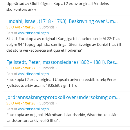
Upprättad av Olof Löfgren. Kopia i 2 ex av original i Vindelns
skolkontors arkiv
Lindahl, Israel, (1718 - 1793): Beskrivning över Umeå socken och stad 1771
SE Q Avskrifter:26
Subfonds
Part of
Avskriftssamlingen
8 blad. Fotokopia av original i Kungliga biblioteket, serie M 22: Tilas
volym 94 "Topographiska samlingar öfver Sverige av Daniel Tilas till
det stora verket Suecia antiqua et hodierna"
Fjellstedt, Peter, missionsledare (1802 - 1881), Reseberättelse från Lappland 1857
SE Q Avskrifter:27
Subfonds
Part of
Avskriftssamlingen
Fotokopia i 2 ex av original i Uppsala universitetsbibliotek; Peter
Fjellstedts arkiv acc nr: 1935:69, sign T 1, u
Jordrannsakningsprotokoll över undersökning om ödeshemman i Bygdeå, Lövångers, Skellefteå och Umeå tingslag 1737
SE Q Avskrifter:28
Subfonds
Part of
Avskriftssamlingen
Fotokopia av original i Härnösands landsarkiv, Västerbottens läns
landskontors arkiv, vol G III c:1.