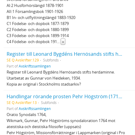
AI:2 Husförhörslängd 1878-1901
AII:1 Församlingsbok 1901-1926
B1 In- och utflyttningslängd 1883-1920
C1 Födelse- och dopbok 1877-1879
C2 Födelse- och dopbok 1880-1899
C3 Födelse- och dopbok 1899-1914
C4 Födelse- och dopbok 191
...
»
Register till Leonard Bygdéns Hernösands stifts herdaminne
SE Q Avskrifter:129
Subfonds
Part of
Avskriftssamlingen
Register till Leonard Bygdéns Hernösands stifts herdaminne.
Utarbetat av Gunnar von Heideken, 1934.
Kopia av original i Stockholms stadsarkiv?
Handlingar rörande prosten Pehr Högström (1714 - 1784)
SE Q Avskrifter:13
Subfonds
Part of
Avskriftssamlingen
Oratio Synodalis 1764,
Wikmark, Gunnar, Pehr Högströms synodaloration 1764 mot
ateistiska och deistiska filosofer (uppsats)
Pehr Högström, Missionsförrättningar i Lappmarken (original i Pro