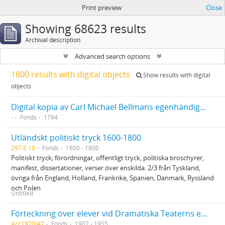
Print preview
Close
Showing 68623 results
Archival description
Advanced search options
1800 results with digital objects
Show results with digital
objects
Digital kopia av Carl Michael Bellmans egenhändiga levernesbeskrivning (Kopia av original på Finlands Nationalmuseum)
-
Fonds
1794
Utländskt politiskt tryck 1600-1800
297 E 10
Fonds
1600 - 1800
Politiskt tryck; förordningar, offentligt tryck, politiska broschyrer,
manifest, dissertationer, verser över enskilda. 2/3 från Tyskland,
övriga från England, Holland, Frankrike, Spanien, Danmark, Ryssland
och Polen
Untitled
Förteckning över elever vid Dramatiska Teaterns elevskola
Acc1970/47
Fonds
1907 - 1955