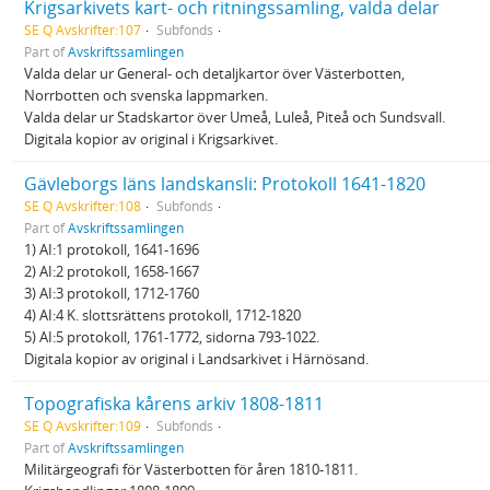
Krigsarkivets kart- och ritningssamling, valda delar
SE Q Avskrifter:107
Subfonds
Part of
Avskriftssamlingen
Valda delar ur General- och detaljkartor över Västerbotten,
Norrbotten och svenska lappmarken.
Valda delar ur Stadskartor över Umeå, Luleå, Piteå och Sundsvall.
Digitala kopior av original i Krigsarkivet.
Gävleborgs läns landskansli: Protokoll 1641-1820
SE Q Avskrifter:108
Subfonds
Part of
Avskriftssamlingen
1) AI:1 protokoll, 1641-1696
2) AI:2 protokoll, 1658-1667
3) AI:3 protokoll, 1712-1760
4) AI:4 K. slottsrättens protokoll, 1712-1820
5) AI:5 protokoll, 1761-1772, sidorna 793-1022.
Digitala kopior av original i Landsarkivet i Härnösand.
Topografiska kårens arkiv 1808-1811
SE Q Avskrifter:109
Subfonds
Part of
Avskriftssamlingen
Militärgeografi för Västerbotten för åren 1810-1811.