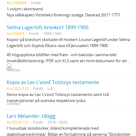
Acc1983/46
Fonds
1 volym i skinnband
Nya sällskapets Vitterleks förenings stadga. Daterad 20/11 1771
Selma Lagerlöfs brevkort 1899-1900
Acc2008/5
Fonds
1899-1900
Kopior på brevkort skickade till modern Louise Lagerlöf under Selma
Lagerlöfs och Sophie Elkans resa till Jerusalem 1899-1900.
45 högupplösta bildfiler med fram - och baksida i samma bild.
Innehållsförteckning i PDF och XLS samt ett html-dokument för att
...
»
Untitled
Kopia av Lev Lʹvovič Tolstoys testamente
Acc2022/122
Fonds
u.å.
Xerox-kopia av Lev Lʹvovič Tolstoys testamente samt två
transkriptioner på svenska respektive ryska
Untitled
Lars Melander: tillägg
Acc2023/101
Fonds
2016 - 2023
I huvudsak skissböcker, ibland kompletterade med
dagboksanteckningar. Bildar en fortsättning på serierna "Skissböcker