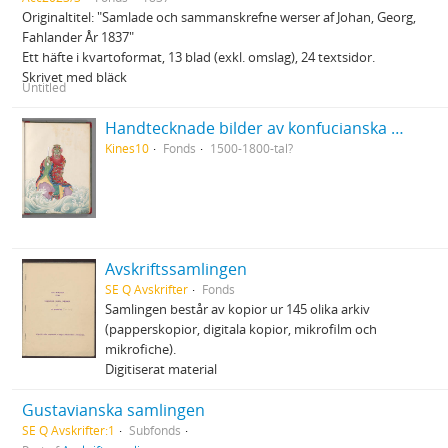
Originaltitel: "Samlade och sammanskrefne werser af Johan, Georg,
Fahlander År 1837"
Ett häfte i kvartoformat, 13 blad (exkl. omslag), 24 textsidor.
Skrivet med bläck
Untitled
Handtecknade bilder av konfucianska och daoistiska lärda eller heliga personer från Kina
Kines10
Fonds
1500-1800-tal?
Avskriftssamlingen
SE Q Avskrifter
Fonds
Samlingen består av kopior ur 145 olika arkiv
(papperskopior, digitala kopior, mikrofilm och
mikrofiche).
Digitiserat material
Gustavianska samlingen
SE Q Avskrifter:1
Subfonds