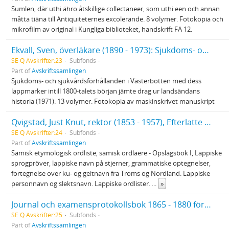
Sumlen, där uthi ähro åtskillige collectaneer, som uthi een och annan
måtta tiäna till Antiquiteternes excolerande. 8 volymer. Fotokopia och
mikrofilm av original i Kungliga biblioteket, handskrift FA 12.
Ekvall, Sven, överläkare (1890 - 1973): Sjukdoms- och sjukvårdsförhållanden i Västerbotten...
SE Q Avskrifter:23
Subfonds
Part of
Avskriftssamlingen
Sjukdoms- och sjukvårdsförhållanden i Västerbotten med dess
lappmarker intill 1800-talets början jämte drag ur landsändans
historia (1971). 13 volymer. Fotokopia av maskinskrivet manuskript
Qvigstad, Just Knut, rektor (1853 - 1957), Efterlatte papier
SE Q Avskrifter:24
Subfonds
Part of
Avskriftssamlingen
Samisk etymologisk ordliste, samisk ordlaere - Opslagsbok I, Lappiske
sprogpröver, lappiske navn på stjerner, grammatiske optegnelser,
fortegnelse over ku- og geitnavn fra Troms og Nordland. Lappiske
personnavn og slektsnavn. Lappiske ordlister.
...
»
Journal och examensprotokollsbok 1865 - 1880 för Vindelns kommun
SE Q Avskrifter:25
Subfonds
Part of
Avskriftssamlingen