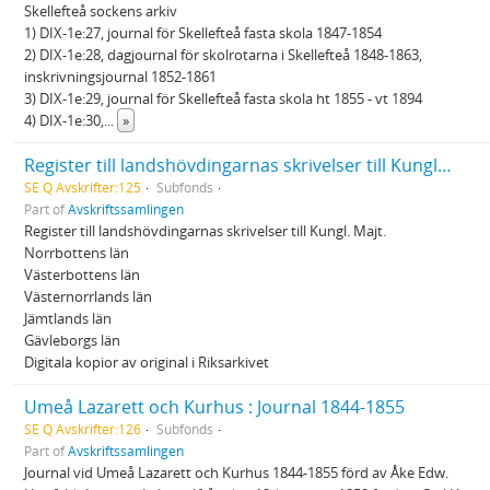
Skellefteå sockens arkiv
1) DIX-1e:27, journal för Skellefteå fasta skola 1847-1854
2) DIX-1e:28, dagjournal för skolrotarna i Skellefteå 1848-1863,
inskrivningsjournal 1852-1861
3) DIX-1e:29, journal för Skellefteå fasta skola ht 1855 - vt 1894
4) DIX-1e:30,
...
»
Register till landshövdingarnas skrivelser till Kungl. Majt.
SE Q Avskrifter:125
Subfonds
Part of
Avskriftssamlingen
Register till landshövdingarnas skrivelser till Kungl. Majt.
Norrbottens län
Västerbottens län
Västernorrlands län
Jämtlands län
Gävleborgs län
Digitala kopior av original i Riksarkivet
Umeå Lazarett och Kurhus : Journal 1844-1855
SE Q Avskrifter:126
Subfonds
Part of
Avskriftssamlingen
Journal vid Umeå Lazarett och Kurhus 1844-1855 förd av Åke Edw.