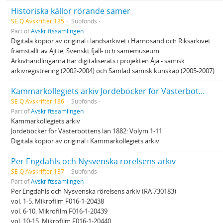
Historiska källor rörande samer
SE Q Avskrifter:135
Subfonds
Part of
Avskriftssamlingen
Digitala kopior av original i landsarkivet i Härnösand och Riksarkivet
framställt av Ajtte, Svenskt fjäll- och samemuseum.
Arkivhandlingarna har digitaliserats i projekten Ája - samisk
arkivregistrering (2002-2004) och Samlad samisk kunskap (2005-2007)
Kammarkollegiets arkiv Jordeböcker för Västerbottens län 1882
SE Q Avskrifter:136
Subfonds
Part of
Avskriftssamlingen
Kammarkollegiets arkiv
Jordeböcker för Västerbottens län 1882: Volym 1-11
Digitala kopior av original i Kammarkollegiets arkiv
Per Engdahls och Nysvenska rörelsens arkiv
SE Q Avskrifter:137
Subfonds
Part of
Avskriftssamlingen
Per Engdahls och Nysvenska rörelsens arkiv (RA 730183)
vol. 1-5. Mikrofilm F016-1-20438
vol. 6-10. Mikrofilm F016-1-20439
vol. 10-15. Mikrofilm F016-1-20440