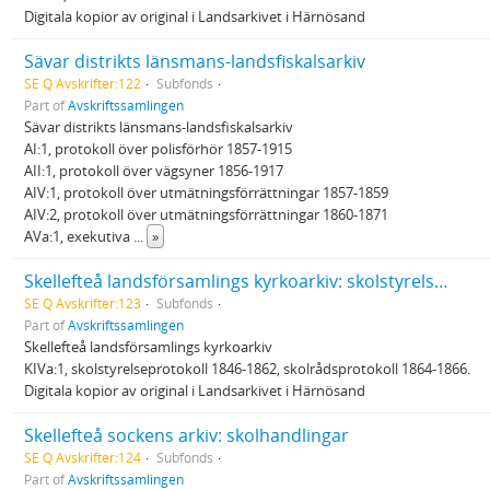
Digitala kopior av original i Landsarkivet i Härnösand
Sävar distrikts länsmans-landsfiskalsarkiv
SE Q Avskrifter:122
Subfonds
Part of
Avskriftssamlingen
Sävar distrikts länsmans-landsfiskalsarkiv
AI:1, protokoll över polisförhör 1857-1915
AII:1, protokoll över vägsyner 1856-1917
AIV:1, protokoll över utmätningsförrättningar 1857-1859
AIV:2, protokoll över utmätningsförrättningar 1860-1871
AVa:1, exekutiva
...
»
Skellefteå landsförsamlings kyrkoarkiv: skolstyrelse- och skolrådsprotokoll
SE Q Avskrifter:123
Subfonds
Part of
Avskriftssamlingen
Skellefteå landsförsamlings kyrkoarkiv
KIVa:1, skolstyrelseprotokoll 1846-1862, skolrådsprotokoll 1864-1866.
Digitala kopior av original i Landsarkivet i Härnösand
Skellefteå sockens arkiv: skolhandlingar
SE Q Avskrifter:124
Subfonds
Part of
Avskriftssamlingen