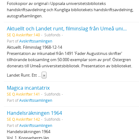
Fotokopior av original i Uppsala universitetsbiblioteks
handskriftsavdelning och Kungliga bibliotekets handskriftsavdelning,
autografsamlingen.
Aktuellt och Landet runt, filminslag från Umeå universitetsbibliotek 1968
SE Q Avskrifter:140
Subfonds
Part of
Avskriftssamlingen
Aktuellt. Filminslag 1968-12-14
Presentation av inkunabel från 1491 'Fader Augustinus skrifter'
tillhörande boksamling om 50.000 exemplar som av prof. Östergren
donerats till Umeå universitetsbibliotek. Presentation av biblioteket.
Landet Runt. Ett
...
»
Magica incantatrix
SE Q Avskrifter:141
Subfonds
Part of
Avskriftssamlingen
Handelsräkningen 1964
SE Q Avskrifter:142
Subfonds
Part of
Avskriftssamlingen
Handelsräkningen 1964
Vol. 1, Kopparbergs län