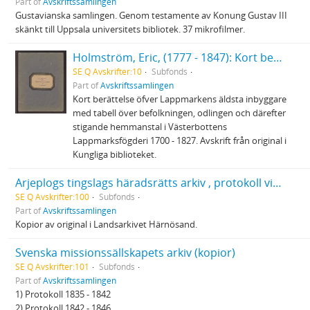
Part of
Avskriftssamlingen
Gustavianska samlingen. Genom testamente av Konung Gustav III
skänkt till Uppsala universitets bibliotek. 37 mikrofilmer.
Holmström, Eric, (1777 - 1847): Kort berättelse öfver Lappmarkens äldsta inbyggare... 1700 - 1827
SE Q Avskrifter:10
Subfonds
Part of
Avskriftssamlingen
Kort berättelse öfver Lappmarkens äldsta inbyggare
med tabell över befolkningen, odlingen och därefter
stigande hemmanstal i Västerbottens
Lappmarksfögderi 1700 - 1827. Avskrift från original i
Kungliga biblioteket.
Arjeplogs tingslags häradsrätts arkiv , protokoll vid urtima ting och extra förrättningar 1803
SE Q Avskrifter:100
Subfonds
Part of
Avskriftssamlingen
Kopior av original i Landsarkivet Härnösand.
Svenska missionssällskapets arkiv (kopior)
SE Q Avskrifter:101
Subfonds
Part of
Avskriftssamlingen
1) Protokoll 1835 - 1842
2) Protokoll 1842 - 1846