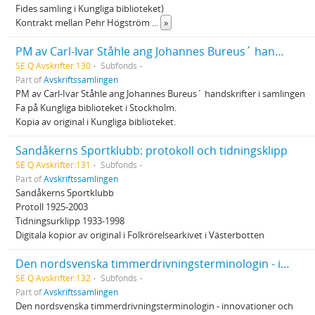
Fides samling i Kungliga biblioteket)
Kontrakt mellan Pehr Högström
...
»
PM av Carl-Ivar Ståhle ang Johannes Bureus´ handskrifter i samlingen Fa på Kungliga biblioteket i Stockholm
SE Q Avskrifter:130
Subfonds
Part of
Avskriftssamlingen
PM av Carl-Ivar Ståhle ang Johannes Bureus´ handskrifter i samlingen
Fa på Kungliga biblioteket i Stockholm.
Kopia av original i Kungliga biblioteket.
Sandåkerns Sportklubb: protokoll och tidningsklipp
SE Q Avskrifter:131
Subfonds
Part of
Avskriftssamlingen
Sandåkerns Sportklubb
Protoll 1925-2003
Tidningsurklipp 1933-1998
Digitala kopior av original i Folkrörelsearkivet i Västerbotten
Den nordsvenska timmerdrivningsterminologin - innovationer och termspridning
SE Q Avskrifter:132
Subfonds
Part of
Avskriftssamlingen
Den nordsvenska timmerdrivningsterminologin - innovationer och