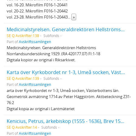
vol. 16-20. Mikrofilm F016-1-20441
vol. 20-22. Mikrofilm F016-1-20442
vol. 23-28. Mikrofilm F016-1-20443
...
»
Medicinalstyrelsen. Generaldirektören Hellströms Norrlandsundersökning 1929
SE Q Avskrifter:138
Subfonds
Part of
Avskriftssamlingen
Medicinalstyrelsen. Generaldirektören Hellströms
Norrlandsundersökning 1929. (RA 420177.07) FI:1-18
Digitala kopior av original i Riksarkivet.
Karta över Kyrkobordet nr 1-3, Umeå socken, Västerbottens län 1714
SE Q Avskrifter:139
Subfonds
Part of
Avskriftssamlingen
arta över Kyrkobordet nr 1-3, Umeå socken, Västerbottens län.
Geometrisk avmätning 1714 av Peter Häggström. Aktbeteckning Z31-
76:2
Digital kopia av original i Lantmäteriet
Kenicius, Petrus, ärkebiskop (1555 - 1636), Brev 1591, 1592, 1612, 1617, 1627, 1628, 1633, u å
SE Q Avskrifter:14
Subfonds
Part of
Avskriftssamlingen