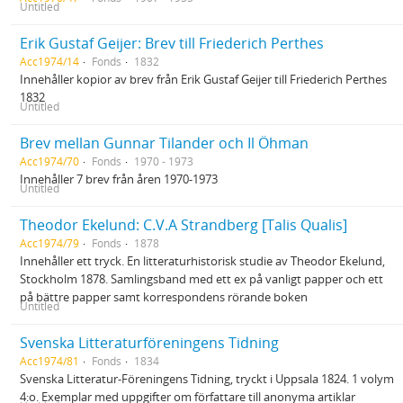
Untitled
Erik Gustaf Geijer: Brev till Friederich Perthes
Acc1974/14
Fonds
1832
Innehåller kopior av brev från Erik Gustaf Geijer till Friederich Perthes
1832
Untitled
Brev mellan Gunnar Tilander och Il Öhman
Acc1974/70
Fonds
1970 - 1973
Innehåller 7 brev från åren 1970-1973
Untitled
Theodor Ekelund: C.V.A Strandberg [Talis Qualis]
Acc1974/79
Fonds
1878
Innehåller ett tryck. En litteraturhistorisk studie av Theodor Ekelund,
Stockholm 1878. Samlingsband med ett ex på vanligt papper och ett
på bättre papper samt korrespondens rörande boken
Untitled
Svenska Litteraturföreningens Tidning
Acc1974/81
Fonds
1834
Svenska Litteratur-Föreningens Tidning, tryckt i Uppsala 1824. 1 volym
4:o. Exemplar med uppgifter om författare till anonyma artiklar