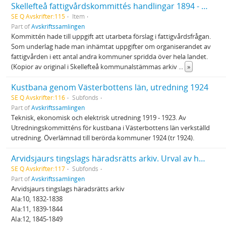
Skellefteå fattigvårdskommittés handlingar 1894 - 1898
SE Q Avskrifter:115
Item
Part of
Avskriftssamlingen
Kommittén hade till uppgift att utarbeta förslag i fattigvårdsfrågan.
Som underlag hade man inhämtat uppgifter om organiserandet av
fattigvården i ett antal andra kommuner spridda över hela landet.
(Kopior av original i Skellefteå kommunalstämmas arkiv
...
»
Kustbana genom Västerbottens län, utredning 1924
SE Q Avskrifter:116
Subfonds
Part of
Avskriftssamlingen
Teknisk, ekonomisk och elektrisk utredning 1919 - 1923. Av
Utredningskommitténs för kustbana i Västerbottens län verkställd
utredning. Överlämnad till berörda kommuner 1924 (tr 1924).
Arvidsjaurs tingslags häradsrätts arkiv. Urval av handlingar rörande lappskatteland
SE Q Avskrifter:117
Subfonds
Part of
Avskriftssamlingen
Arvidsjaurs tingslags häradsrätts arkiv
AIa:10, 1832-1838
AIa:11, 1839-1844
AIa:12, 1845-1849