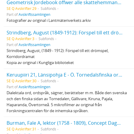
Geometrisk Jordebook öffwer alle skattehemmans ägor i Schellefteå sockn uthi Södre Prosterij och Wästerbothn 1648
SE Q Avskrifter:29
Subfonds
Part of
Avskriftssamlingen
Fotografier av original i Lantmäteriverkets arkiv
Strindberg, August (1849-1912): Förspel till ett drömspel, Korridordramat
SE Q Avskrifter:3
Subfonds
Part of
Avskriftssamlingen
Strindberg, August, (1849 - 1912): Förspel till ett drömspel,
Korridordramat
Kopia av original i Kungliga biblioteket
Keruupiiri 21, Länsipohja E - Ö. Tornedalsfinska ord upptecknade av Inkeri Tuovinen 1929 - 1937
SE Q Avskrifter:30
Subfonds
Part of
Avskriftssamlingen
Dialektala ord, ordspråk, sägner, berättelser m m. Både den svenska
och den finska sidan av Tornedalen, Gällivare, Kiruna, Pajala,
Haparanda, Övertorneå. 5 mikrofilmer av original från
Forskningscentralen för de inhemska språken.
Burman, Fale A, lektor (1758 - 1809), Concept Dagböcker...
SE Q Avskrifter:31
Subfonds