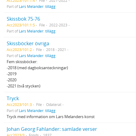
Acc2023/101:1:4
File
2021-2022
Part of
Lars Melander: tillägg
Skissbok 75-76
Acc2023/101:1:5
File
2022-2023
Part of
Lars Melander: tillägg
Skissböcker övriga
Acc2023/101:2
File
2018 - 2021
Part of
Lars Melander: tillägg
Fem skissböcker:
-2018 (med dagboksanteckningar)
-2019
-2020
-2021 (två stycken)
Tryck
Acc2023/101:3
File
Odaterat
Part of
Lars Melander: tillägg
Tryck med information om Lars Melanders konst
Johan Georg Fahlander: samlade verser
Acc2023/3
Fonds
1837