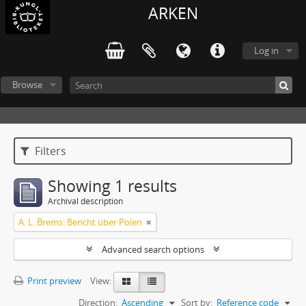
ARKEN
Log in
Browse
Filters
Showing 1 results
Archival description
A. L. Brems: Bericht über Polen
Advanced search options
Print preview
View:
Direction:
Ascending
Sort by:
Reference code