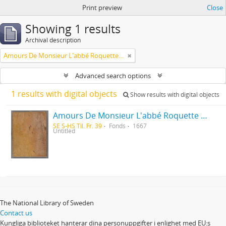
Print preview
Close
Showing 1 results
Archival description
Amours De Monsieur L'abbé Roquette avec Mademoiselle de Montauzier par Monsieur L'abbé Le Camus 1667
Advanced search options
1 results with digital objects
Show results with digital objects
Amours De Monsieur L'abbé Roquette avec Mademoiselle de Montauzier par Monsieur L'abbé Le Camus 1667
SE S-HS Til. Fr. 39
Fonds
1667
Untitled
The National Library of Sweden
Contact us
Kungliga biblioteket hanterar dina personuppgifter i enlighet med EU:s