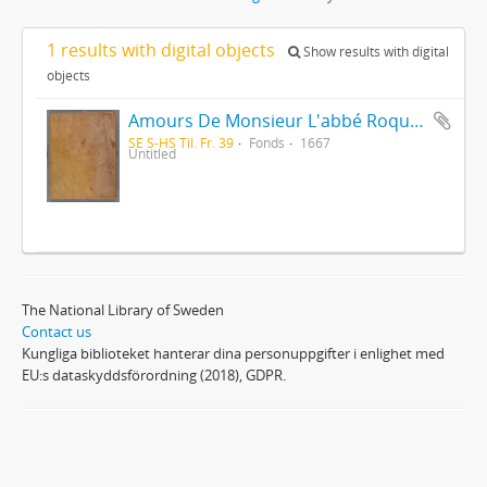
1 results with digital objects
Show results with digital
objects
Amours De Monsieur L'abbé Roquette avec Mademoiselle de Montauzier par Monsieur L'abbé Le Camus 1667
SE S-HS Til. Fr. 39
Fonds
1667
Untitled
The National Library of Sweden
Contact us
Kungliga biblioteket hanterar dina personuppgifter i enlighet med
EU:s dataskyddsförordning (2018), GDPR.