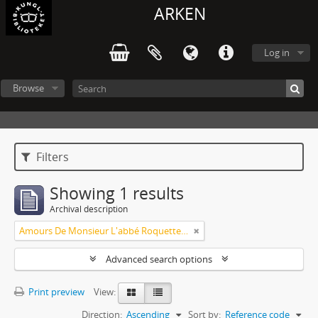
ARKEN
Log in
Browse
Filters
Showing 1 results
Archival description
Amours De Monsieur L'abbé Roquette avec Mademoiselle de Montauzier par Monsieur L'abbé Le Camus 1667
Advanced search options
Print preview
View:
Direction:
Ascending
Sort by:
Reference code