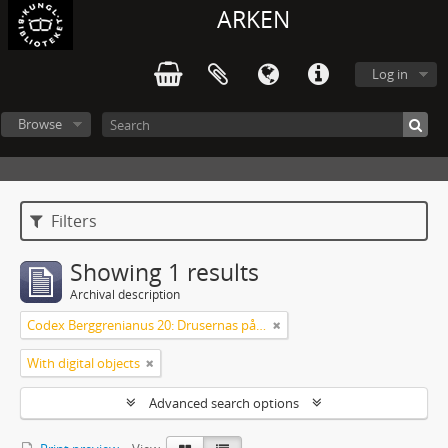
ARKEN
Log in
Browse
Filters
Showing 1 results
Archival description
Codex Berggrenianus 20: Drusernas på Libanon heliga bok
With digital objects
Advanced search options