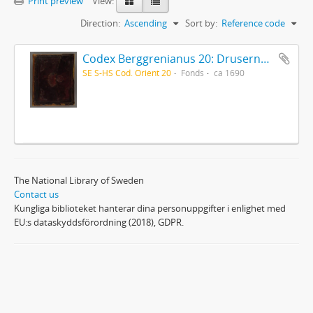
Print preview
View:
Direction:
Ascending
Sort by:
Reference code
Codex Berggrenianus 20: Drusernas på Libanon heliga bok
SE S-HS Cod. Orient 20
Fonds
ca 1690
The National Library of Sweden
Contact us
Kungliga biblioteket hanterar dina personuppgifter i enlighet med
EU:s dataskyddsförordning (2018), GDPR.