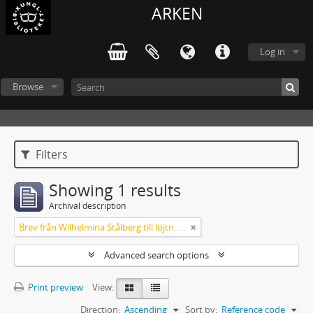
ARKEN
Log in
Browse
Filters
Showing 1 results
Archival description
Brev från Wilhelmina Stålberg till löjtn. Ridderstad 1857
Advanced search options
Print preview
View:
Direction:
Ascending
Sort by:
Reference code