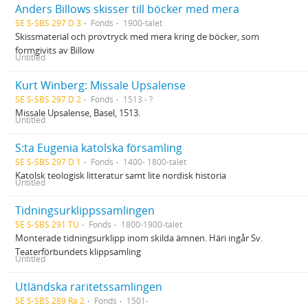
Anders Billows skisser till böcker med mera
SE S-SBS 297 D 3
Fonds
1900-talet
Skissmaterial och provtryck med mera kring de böcker, som
formgivits av Billow
Untitled
Kurt Winberg: Missale Upsalense
SE S-SBS 297 D 2
Fonds
1513 - ?
Missale Upsalense, Basel, 1513.
Untitled
S:ta Eugenia katolska församling
SE S-SBS 297 D 1
Fonds
1400- 1800-talet
Katolsk teologisk litteratur samt lite nordisk historia
Untitled
Tidningsurklippssamlingen
SE S-SBS 291 TU
Fonds
1800-1900-talet
Monterade tidningsurklipp inom skilda ämnen. Häri ingår Sv.
Teaterförbundets klippsamling
Untitled
Utländska raritetssamlingen
SE S-SBS 289 Ra 2
Fonds
1501-