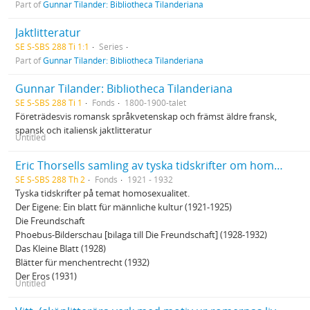
Part of
Gunnar Tilander: Bibliotheca Tilanderiana
Jaktlitteratur
SE S-SBS 288 Ti 1:1
Series
Part of
Gunnar Tilander: Bibliotheca Tilanderiana
Gunnar Tilander: Bibliotheca Tilanderiana
SE S-SBS 288 Ti 1
Fonds
1800-1900-talet
Företrädesvis romansk språkvetenskap och främst äldre fransk,
spansk och italiensk jaktlitteratur
Untitled
Eric Thorsells samling av tyska tidskrifter om homosexualitet
SE S-SBS 288 Th 2
Fonds
1921 - 1932
Tyska tidskrifter på temat homosexualitet.
Der Eigene: Ein blatt für männliche kultur (1921-1925)
Die Freundschaft
Phoebus-Bilderschau [bilaga till Die Freundschaft] (1928-1932)
Das Kleine Blatt (1928)
Blätter für menchentrecht (1932)
Der Eros (1931)
Untitled