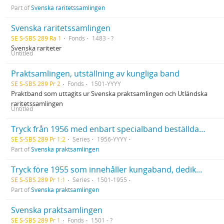
Part of
Svenska raritetssamlingen
Svenska raritetssamlingen
SE S-SBS 289 Ra 1
Fonds
1483 - ?
Svenska rariteter
Untitled
Praktsamlingen, utställning av kungliga band
SE S-SBS 289 Pr 2
Fonds
1501-YYYY
Praktband som uttagits ur Svenska praktsamlingen och Utländska
raritetssamlingen
Untitled
Tryck från 1956 med enbart specialband beställda av kända svenska bokbindare eller böcker inköpta med tanke på bokbandet
SE S-SBS 289 Pr 1:2
Series
1956-YYYY
Part of
Svenska praktsamlingen
Tryck före 1955 som innehåller kungaband, dedikationsband, förlagsband och andra tryck med konstnärlig utformning
SE S-SBS 289 Pr 1:1
Series
1501-1955
Part of
Svenska praktsamlingen
Svenska praktsamlingen
SE S-SBS 289 Pr 1
Fonds
1501 - ?