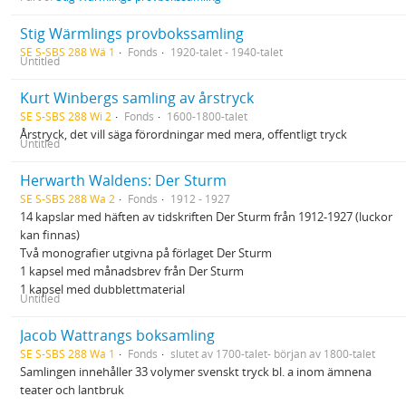
Stig Wärmlings provbokssamling
SE S-SBS 288 Wä 1
Fonds
1920-talet - 1940-talet
Untitled
Kurt Winbergs samling av årstryck
SE S-SBS 288 Wi 2
Fonds
1600-1800-talet
Årstryck, det vill säga förordningar med mera, offentligt tryck
Untitled
Herwarth Waldens: Der Sturm
SE S-SBS 288 Wa 2
Fonds
1912 - 1927
14 kapslar med häften av tidskriften Der Sturm från 1912-1927 (luckor
kan finnas)
Två monografier utgivna på förlaget Der Sturm
1 kapsel med månadsbrev från Der Sturm
1 kapsel med dubblettmaterial
Untitled
Jacob Wattrangs boksamling
SE S-SBS 288 Wa 1
Fonds
slutet av 1700-talet- början av 1800-talet
Samlingen innehåller 33 volymer svenskt tryck bl. a inom ämnena
teater och lantbruk