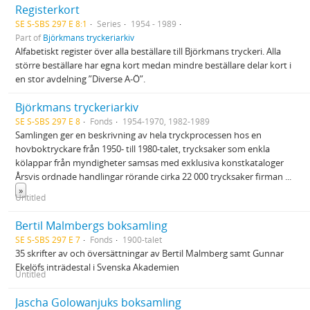
Registerkort
SE S-SBS 297 E 8:1
Series
1954 - 1989
Part of
Björkmans tryckeriarkiv
Alfabetiskt register över alla beställare till Björkmans tryckeri. Alla
större beställare har egna kort medan mindre beställare delar kort i
en stor avdelning ”Diverse A-Ö”.
Björkmans tryckeriarkiv
SE S-SBS 297 E 8
Fonds
1954-1970, 1982-1989
Samlingen ger en beskrivning av hela tryckprocessen hos en
hovboktryckare från 1950- till 1980-talet, trycksaker som enkla
kölappar från myndigheter samsas med exklusiva konstkataloger
Årsvis ordnade handlingar rörande cirka 22 000 trycksaker firman
...
»
Untitled
Bertil Malmbergs boksamling
SE S-SBS 297 E 7
Fonds
1900-talet
35 skrifter av och översättningar av Bertil Malmberg samt Gunnar
Ekelöfs inträdestal i Svenska Akademien
Untitled
Jascha Golowanjuks boksamling