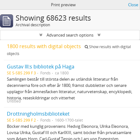
Print preview
Close
Showing 68623 results
Archival description
Advanced search options
1800 results with digital objects
Show results with digital
objects
Gustav III:s bibliotek på Haga
SE S-SBS 299 F 3
Fonds
ca 1800
Samlingen består till största delen av utländsk litteratur från
decennierna före och efter år 1800, främst dubbletter och senare
upplagor från ämnesfacken litteratur, naturvetenskap, encyklopedi,
historia, reseskildringar och vitterhet
Untitled
Drottningholmsbiblioteket
SE S-SBS 299 F 2
Fonds
1600-1700-talet
Böcker med kunglig proveniens: Hedvig Eleonora, Ulrika Eleonora,
Lovisa Ulrika, Gustaf III och KarlXIII, samt böcker från privatsamlare
som Adam Horn, Carl-Gustaf Tessin och Lars von Engeström