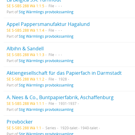
SE S-SBS 288 Wä 1:1:5
File
-
Part of
Stig Wärmlings provbokssamling
Appel Pappersmanufaktur Hagalund
SE S-SBS 288 Wä 1:1:4
File
-
Part of
Stig Wärmlings provbokssamling
Albihn & Sandell
SE S-SBS 288 Wä 1:1:3
File
-
Part of
Stig Wärmlings provbokssamling
Aktiengesellschaft für das Papierfach in Darmstadt
SE S-SBS 288 Wä 1:1:2
File
1928
Part of
Stig Wärmlings provbokssamling
A. Nees & Co., Buntpapierfabrik, Aschaffenburg
SE S-SBS 288 Wä 1:1:1
File
1931-1937
Part of
Stig Wärmlings provbokssamling
Provböcker
SE S-SBS 288 Wä 1:1
Series
1920-talet - 1940-talet
Part of
Stig Wärmlings provbokssamling