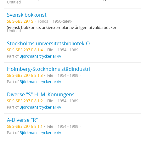
Untitled
Svensk bokkonst
SE S-SBS 297 S
Fonds
1950-talet-
Svensk bokkonsts arkivexemplar av årligen utvalda böcker
Untitled
Stockholms universitetsbibliotek-Ö
SE S-SBS 297 E 8:1:4
File
1954 - 1989
Part of
Björkmans tryckeriarkiv
Holmberg-Stockholms städindustri
SE S-SBS 297 E 8:1:3
File
1954 - 1989
Part of
Björkmans tryckeriarkiv
Diverse "S"-H. M. Konungens
SE S-SBS 297 E 8:1:2
File
1954 - 1989
Part of
Björkmans tryckeriarkiv
A-Diverse "R"
SE S-SBS 297 E 8:1:1
File
1954 - 1989
Part of
Björkmans tryckeriarkiv