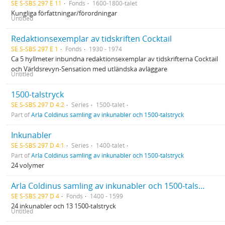
SE S-SBS 297 E 11
Fonds
1600-1800-talet
Kungliga författningar/förordningar
Untitled
Redaktionsexemplar av tidskriften Cocktail
SE S-SBS 297 E 1
Fonds
1930 - 1974
Ca 5 hyllmeter inbundna redaktionsexemplar av tidskrifterna Cocktail
och Världsrevyn-Sensation med utländska avläggare
Untitled
1500-talstryck
SE S-SBS 297 D 4:2
Series
1500-talet
Part of
Arla Coldinus samling av inkunabler och 1500-talstryck
Inkunabler
SE S-SBS 297 D 4:1
Series
1400-talet
Part of
Arla Coldinus samling av inkunabler och 1500-talstryck
24 volymer
Arla Coldinus samling av inkunabler och 1500-talstryck
SE S-SBS 297 D 4
Fonds
1400 - 1599
24 inkunabler och 13 1500-talstryck
Untitled