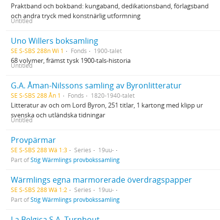
Praktband och bokband: kungaband, dedikationsband, förlagsband
och andra tryck med konstnärlig utformning
Untitled
Uno Willers boksamling
SE S-SBS 288n Wi 1
Fonds
1900-talet
68 volymer, främst tysk 1900-tals-historia
Untitled
G.A. Åman-Nilssons samling av Byronlitteratur
SE S-SBS 288 Ån 1
Fonds
1820-1940-talet
Litteratur av och om Lord Byron, 251 titlar, 1 kartong med klipp ur
svenska och utländska tidningar
Untitled
Provpärmar
SE S-SBS 288 Wä 1:3
Series
19uu-
Part of
Stig Wärmlings provbokssamling
Wärmlings egna marmorerade överdragspapper
SE S-SBS 288 Wä 1:2
Series
19uu-
Part of
Stig Wärmlings provbokssamling
La Belgica S.A. Turnhout