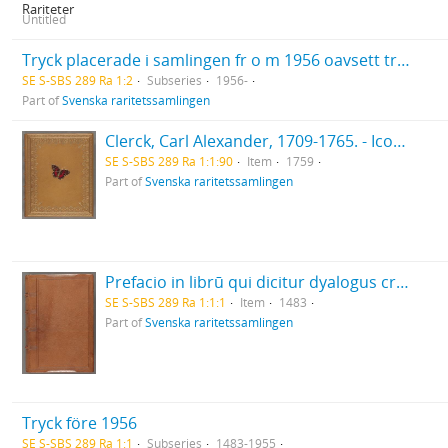
Rariteter
Untitled
Tryck placerade i samlingen fr o m 1956 oavsett tryckår
SE S-SBS 289 Ra 1:2
Subseries
1956-
Part of
Svenska raritetssamlingen
Clerck, Carl Alexander, 1709-1765. - Icones insectorum rariorum. (Pl.titelbl.) Stockholm. 1-2. 1759-65. [Del 1], Caroli Clerck reg: soc: scient: Upsal: membr: Icones insectorum rariorum cum nominibus eorum trivialibus, locisqve e C: Linnæi ... Syst: nat: allegatis Holmiæ 1759.. - 1759
SE S-SBS 289 Ra 1:1:90
Item
1759
Part of
Svenska raritetssamlingen
Prefacio in librū qui dicitur dyalogus creaturar[um] moralizatus omni materie morali iocundo et edificatiuo modo applicabilis. - 1483
SE S-SBS 289 Ra 1:1:1
Item
1483
Part of
Svenska raritetssamlingen
Tryck före 1956
SE S-SBS 289 Ra 1:1
Subseries
1483-1955