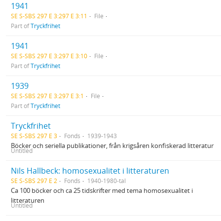
1941
SE S-SBS 297 E 3:297 E 3:11
File
Part of
Tryckfrihet
1941
SE S-SBS 297 E 3:297 E 3:10
File
Part of
Tryckfrihet
1939
SE S-SBS 297 E 3:297 E 3:1
File
Part of
Tryckfrihet
Tryckfrihet
SE S-SBS 297 E 3
Fonds
1939-1943
Böcker och seriella publikationer, från krigsåren konfiskerad litteratur
Untitled
Nils Hallbeck: homosexualitet i litteraturen
SE S-SBS 297 E 2
Fonds
1940-1980-tal
Ca 100 böcker och ca 25 tidskrifter med tema homosexualitet i
litteraturen
Untitled