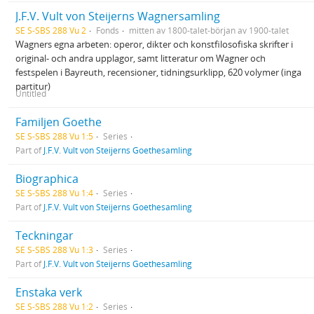
J.F.V. Vult von Steijerns Wagnersamling
SE S-SBS 288 Vu 2
Fonds
mitten av 1800-talet-början av 1900-talet
Wagners egna arbeten: operor, dikter och konstfilosofiska skrifter i
original- och andra upplagor, samt litteratur om Wagner och
festspelen i Bayreuth, recensioner, tidningsurklipp, 620 volymer (inga
partitur)
Untitled
Familjen Goethe
SE S-SBS 288 Vu 1:5
Series
Part of
J.F.V. Vult von Steijerns Goethesamling
Biographica
SE S-SBS 288 Vu 1:4
Series
Part of
J.F.V. Vult von Steijerns Goethesamling
Teckningar
SE S-SBS 288 Vu 1:3
Series
Part of
J.F.V. Vult von Steijerns Goethesamling
Enstaka verk
SE S-SBS 288 Vu 1:2
Series