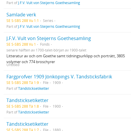
Part of
J.F.V. Vult von Steijerns Goethesamling
Samlade verk
SE S-SBS 288 Vu 1:1
Series
Part of
J.F.V. Vult von Steijerns Goethesamling
J.F.V. Vult von Steijerns Goethesamling
SE S-SBS 288 Vu 1
Fonds
senare hälften av 1700-talet-början av 1900-talet
Litteratur av och om Goethe samt tidningsurklipp och porträtt, 3805
volymer och 774 broschyrer
Untitled
Färgprofver 1909 Jönköpings V. Tändsticksfabrik
SE S-SBS 288 Tä 1:9
File
1909
Part of
Tändsticksetiketter
Tändsticksetiketter
SE S-SBS 288 Tä 1:8
File
1900
Part of
Tändsticksetiketter
Tändsticksetiketter
SE S-SBS 288 Tä 1:7
File
1880