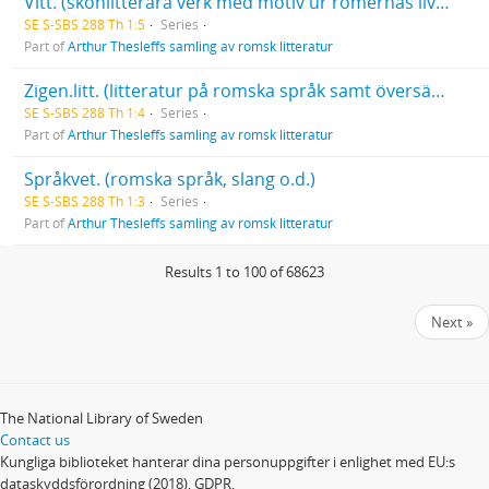
Vitt. (skönlitterära verk med motiv ur romernas liv eller med romer som handlande personer)
SE S-SBS 288 Th 1:5
Series
Part of
Arthur Thesleffs samling av romsk litteratur
Zigen.litt. (litteratur på romska språk samt översättningar och bearbetningar)
SE S-SBS 288 Th 1:4
Series
Part of
Arthur Thesleffs samling av romsk litteratur
Språkvet. (romska språk, slang o.d.)
SE S-SBS 288 Th 1:3
Series
Part of
Arthur Thesleffs samling av romsk litteratur
Results 1 to 100 of 68623
Next »
The National Library of Sweden
Contact us
Kungliga biblioteket hanterar dina personuppgifter i enlighet med EU:s
dataskyddsförordning (2018), GDPR.