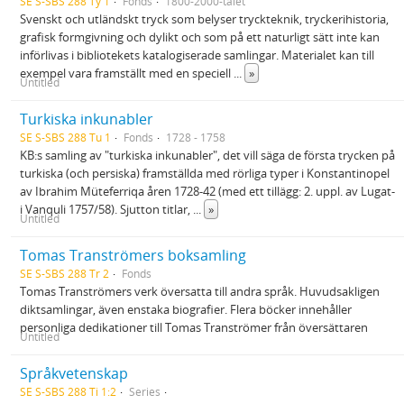
SE S-SBS 288 Ty 1
Fonds
1800-2000-talet
Svenskt och utländskt tryck som belyser tryckteknik, tryckerihistoria,
grafisk formgivning och dylikt och som på ett naturligt sätt inte kan
införlivas i bibliotekets katalogiserade samlingar. Materialet kan till
exempel vara framställt med en speciell
...
»
Untitled
Turkiska inkunabler
SE S-SBS 288 Tu 1
Fonds
1728 - 1758
KB:s samling av "turkiska inkunabler", det vill säga de första trycken på
turkiska (och persiska) framställda med rörliga typer i Konstantinopel
av Ibrahim Müteferriqa åren 1728-42 (med ett tillägg: 2. uppl. av Lugat-
i Vanquli 1757/58). Sjutton titlar,
...
»
Untitled
Tomas Tranströmers boksamling
SE S-SBS 288 Tr 2
Fonds
Tomas Tranströmers verk översatta till andra språk. Huvudsakligen
diktsamlingar, även enstaka biografier. Flera böcker innehåller
personliga dedikationer till Tomas Tranströmer från översättaren
Untitled
Språkvetenskap
SE S-SBS 288 Ti 1:2
Series