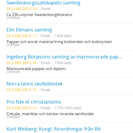
Swedenborgssällskapets samling
SE S-SBS 297 E 18
Fonds
Ca 230 volymer Swedenborglitteratur
Untitled
Elin Ekmans samling
SE S-SBS 297 E 17
Fonds
1900-talet
Papper och annat material kring bokbinderi och boktryckeri
Untitled
Ingeborg Börjesons samling av marmorerade papper och diplom
SE S-SBS 297 E 16
Fonds
1900-talet
Marmorerade papper och diplom
Untitled
Norra latins skolbibliotek
SE S-SBS 297 E 15
Fonds
Pro fide et christianismo
SE S-SBS 297 E 12
Fonds
1770-1850-talet
Cirkulär, matriklar och böcker rörande samfundet
Untitled
Kurt Winberg: Kungl. förordningar från RA