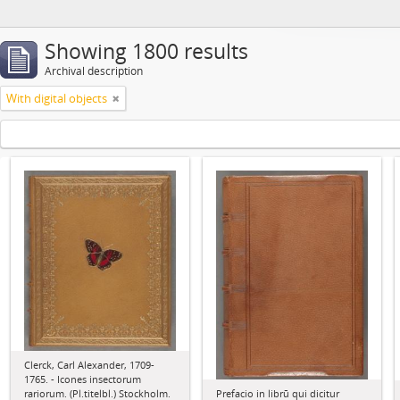
Showing 1800 results
Archival description
With digital objects
Clerck, Carl Alexander, 1709-
1765. - Icones insectorum
Prefacio in librū qui dicitur
rariorum. (Pl.titelbl.) Stockholm.