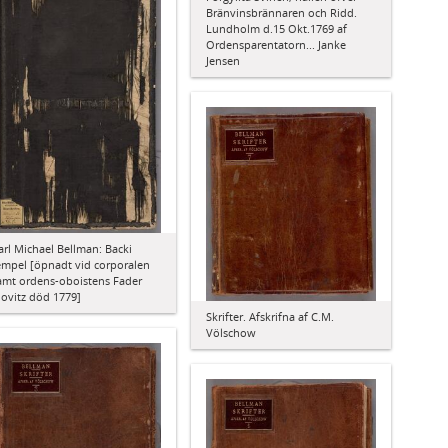
Bränvinsbrännaren och Ridd.
Lundholm d.15 Okt.1769 af
Ordensparentatorn... Janke
Jensen
arl Michael Bellman: Backi
empel [öpnadt vid corporalen
amt ordens-oboistens Fader
ovitz död 1779]
Skrifter. Afskrifna af C.M.
Völschow