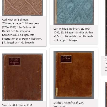
Carl Michael Bellman:
”Tjälvestabreven”. 18 versbrev
(1784-1787) från Bellman till
Carl Michael Bellman: Sju bref
Daniel och Gustaviana
1792, 93, 94 egenhändigt skrifna
Kempensköld på Tjälvesta.
af B- och försedda med förlagda
Illustrationer av Pehr Hilleström,
teckningar + bilagor
J.T. Sergel och J.G. Bruselle
C
t
s
M
Skrifter. Afskrifna af C.M.
Skrifter. Afskrifna af C.M.
Völschow