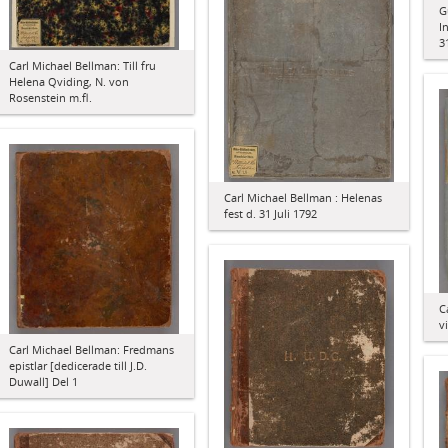
G
I
3
Carl Michael Bellman: Till fru
Helena Qviding, N. von
Rosenstein m.fl.
Carl Michael Bellman : Helenas
fest d. 31 Juli 1792
C
v
Carl Michael Bellman: Fredmans
epistlar [dedicerade till J.D.
Duwall] Del 1