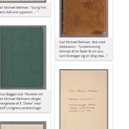
arl Michael Bellman: "Siung fritt
ens Skål wid cyperwin ... "
Carl Michael Bellman: Bok med
dedikation - "Underwisning
lemnad af en fader åt sin son,
som företager sig en lång resa…"
ulius Bagges bok "Musiken till
arl Michael Bellmans sånger,
rrangerade af E. Drake" med
dolf Lindgrens anteckningar