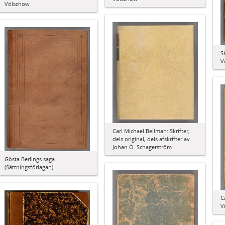
Völschow
S
V
Carl Michael Bellman: Skrifter,
dels original, dels afskrifter av
Johan O. Schagerström
Gösta Berlings saga
(Sättningsförlagan)
C
V