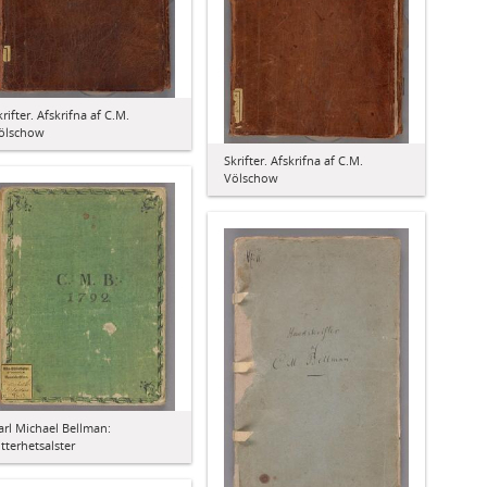
krifter. Afskrifna af C.M.
ölschow
Skrifter. Afskrifna af C.M.
Völschow
arl Michael Bellman:
itterhetsalster