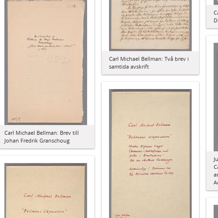
C
D
Carl Michael Bellman: Två brev i
samtida avskrift
Carl Michael Bellman: Brev till
Johan Fredrik Granschoug
J
C
a
A