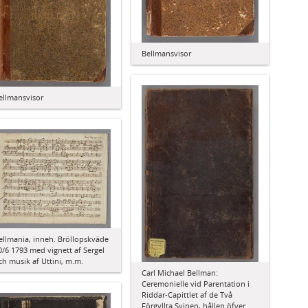
Bellmansvisor
ellmansvisor
ellmania, inneh. Bröllopskväde
0/6 1793 med vignett af Sergel
ch musik af Uttini, m.m.
Carl Michael Bellman:
Ceremonielle vid Parentation i
Riddar-Capittlet af de Två
Förgyllta Svinen, hållen öfver