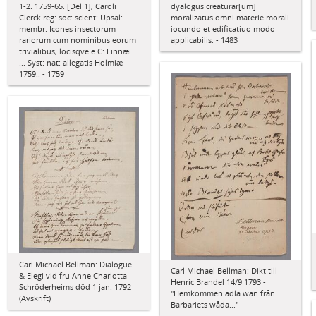
dyalogus creaturar[um]
1-2. 1759-65. [Del 1], Caroli
moralizatus omni materie morali
Clerck reg: soc: scient: Upsal:
iocundo et edificatiuo modo
membr: Icones insectorum
applicabilis. - 1483
rariorum cum nominibus eorum
trivialibus, locisqve e C: Linnæi
... Syst: nat: allegatis Holmiæ
1759.. - 1759
Carl Michael Bellman: Dialogue
Carl Michael Bellman: Dikt till
& Elegi vid fru Anne Charlotta
Henric Brandel 14/9 1793 -
Schröderheims död 1 jan. 1792
"Hemkommen ädla wän från
(Avskrift)
Barbariets wåda..."