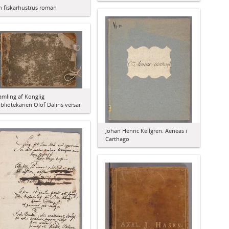
n fiskarhustrus roman
amling af Konglig
ibliotekarien Olof Dalins versar
Johan Henric Kellgren: Aeneas i
Carthago