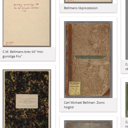
Bellmans likprocession
C.M. Bellmans brev till "min
gunstiga Fru"
C
sk
Carl Michael Bellman: Zions
högtid
C
H