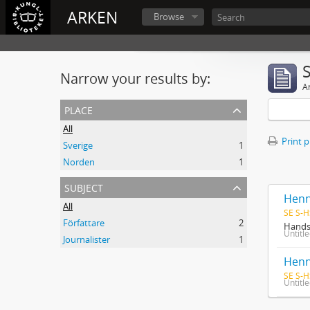
ARKEN
Browse
Narrow your results by:
Ar
place
All
Print 
Sverige
1
Norden
1
subject
Henn
All
SE S-H
Författare
2
Handsk
Untitl
Journalister
1
Henn
SE S-H
Untitl