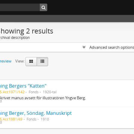
Showing 2 results
chival description
Advanced search option
preview
View:
ing Bergers "Katten"
S Acc1971/142
Fonds
1920-tal
rivet manus avsett för illustratören Yngve Berg.
ed
ing Berger, Söndag. Manuskript
S Acc1981/49
Fonds
1910
ed