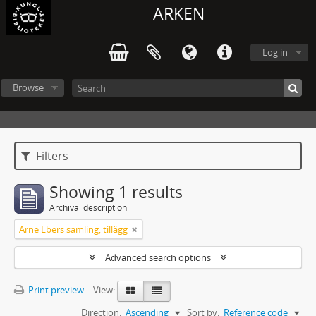
ARKEN
Log in
Browse
Filters
Showing 1 results
Archival description
Arne Ebers samling, tillägg
Advanced search options
Print preview
View:
Direction:
Ascending
Sort by:
Reference code