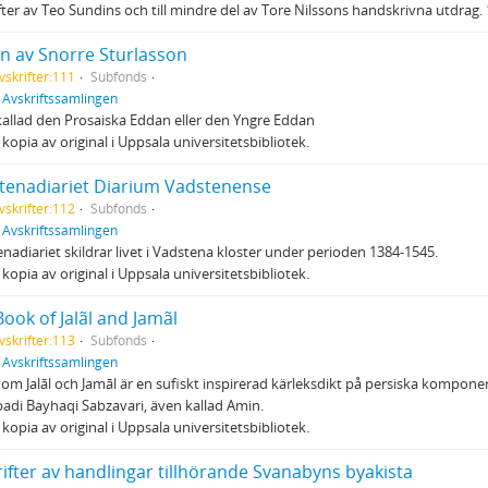
fter av Teo Sundins och till mindre del av Tore Nilssons handskrivna utdra
n av Snorre Sturlasson
vskrifter:111
Subfonds
f
Avskriftssamlingen
allad den Prosaiska Eddan eller den Yngre Eddan
l kopia av original i Uppsala universitetsbibliotek.
tenadiariet Diarium Vadstenense
vskrifter:112
Subfonds
f
Avskriftssamlingen
nadiariet skildrar livet i Vadstena kloster under perioden 1384-1545.
l kopia av original i Uppsala universitetsbibliotek.
ook of Jalãl and Jamãl
vskrifter:113
Subfonds
f
Avskriftssamlingen
om Jalāl och Jamāl är en sufiskt inspirerad kärleksdikt på persiska kompon
adi Bayhaqi Sabzavari, även kallad Amin.
l kopia av original i Uppsala universitetsbibliotek.
ifter av handlingar tillhörande Svanabyns byakista