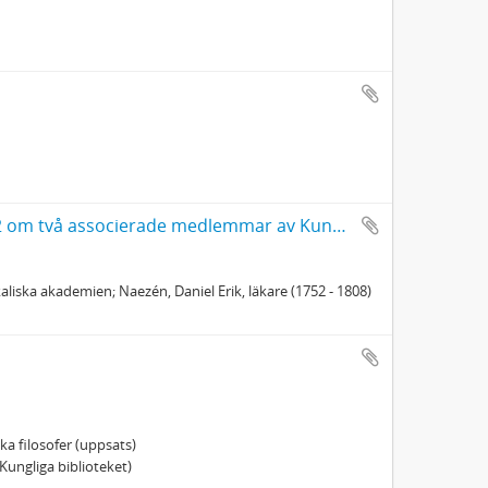
Ekvall, Sven, med dr (1890 - 1973), Biografiska meddelanden 1972 om två associerade medlemmar av Kungliga musikaliska akademien
ska akademien; Naezén, Daniel Erik, läkare (1752 - 1808)
a filosofer (uppsats)
Kungliga biblioteket)