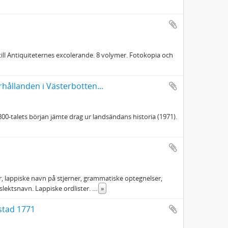
till Antiquiteternes excolerande. 8 volymer. Fotokopia och
rhållanden i Västerbotten...
0-talets början jämte drag ur landsändans historia (1971).
r, lappiske navn på stjerner, grammatiske optegnelser,
lektsnavn. Lappiske ordlister.
...
»
 stad 1771