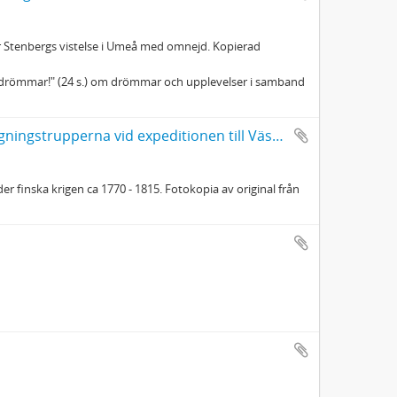
r Stenbergs vistelse i Umeå med omnejd. Kopierad
a drömmar!" (24 s.) om drömmar och upplevelser i samband
Wachtmeister, Gustaf, general (1757 - 1826), anförare för landstigningstrupperna vid expeditionen till Västerbotten
r finska krigen ca 1770 - 1815. Fotokopia av original från