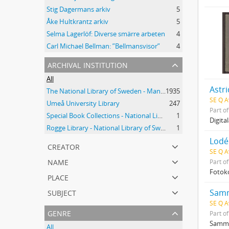
Stig Dagermans arkiv
5
Åke Hultkrantz arkiv
5
Selma Lagerlöf: Diverse smärre arbeten
4
Carl Michael Bellman: ”Bellmansvisor”
4
archival institution
All
Astr
The National Library of Sweden - Manuscripts Collections
1935
SE Q A
Umeå University Library
247
Part o
Special Book Collections - National Library of Sweden
1
Digita
Rogge Library - National Library of Sweden
1
Lodé
creator
SE Q A
name
Part o
Fotoko
place
subject
Samm
SE Q A
genre
Part o
Samman
All