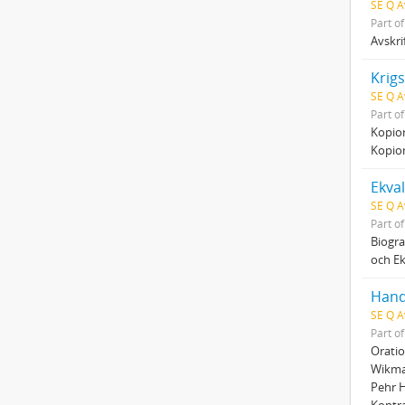
SE Q A
Part o
Avskri
Krig
SE Q A
Part o
Kopior
Kopior
SE Q A
Part o
Biogra
och Ek
Hand
SE Q A
Part o
Oratio
Wikmar
Pehr H
Kontr