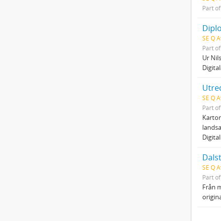
Part o
Dipl
SE Q A
Part o
Ur Nil
Digita
Utre
SE Q A
Part o
Kartor
lands
Digital
Dals
SE Q A
Part o
Från m
origin