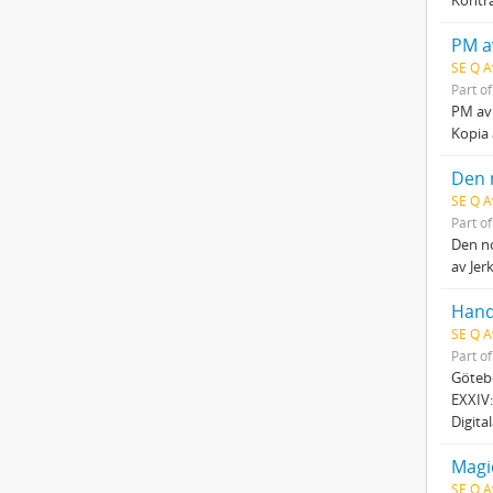
SE Q A
Part o
PM av 
Kopia 
Den 
SE Q A
Part o
Den no
av Jer
Hand
SE Q A
Part o
Götebo
EXXIV:
Digita
Magi
SE Q A