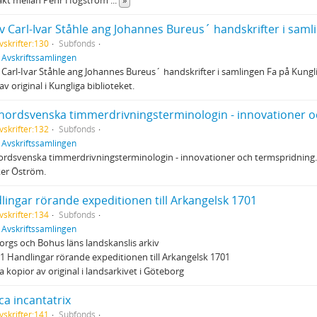
vskrifter:130
Subfonds
f
Avskriftssamlingen
Carl-Ivar Ståhle ang Johannes Bureus´ handskrifter i samlingen Fa på Kungli
av original i Kungliga biblioteket.
nordsvenska timmerdrivningsterminologin - innovationer o
vskrifter:132
Subfonds
f
Avskriftssamlingen
rdsvenska timmerdrivningsterminologin - innovationer och termspridning. Ma
ker Öström.
lingar rörande expeditionen till Arkangelsk 1701
vskrifter:134
Subfonds
f
Avskriftssamlingen
rgs och Bohus läns landskanslis arkiv
1 Handlingar rörande expeditionen till Arkangelsk 1701
la kopior av original i landsarkivet i Göteborg
ca incantatrix
vskrifter:141
Subfonds