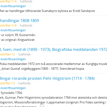
vskrifter:114
Subfonds
f
Avskriftssamlingen
fter av handlingar tillhörande Svanabyns bykista av Erold Sandqvist
shandlingar 1808-1809
vskrifter:119
Subfonds
f
Avskriftssamlingen
 ur volym 39, Kustarmén.
 av original i Krigsarkivet
vskrifter:12
Subfonds
f
Avskriftssamlingen
fiska meddelanden 1972 om två associerade medlemmar av Kungliga musikali
, Johan Gustaf, orgelbyggare (1805 - 1877). Stencilerad kopia.
lingar rörande prosten Pehr Högström (1714 - 1784)
vskrifter:13
Subfonds
f
Avskriftssamlingen
 Synodalis 1764,
k, Gunnar, Pehr Högströms synodaloration 1764 mot ateistiska och deistisk
ögström, Missionsförrättningar i Lappmarken (original i Pro Fides samling i 
akt mellan Pehr Högström
...
»