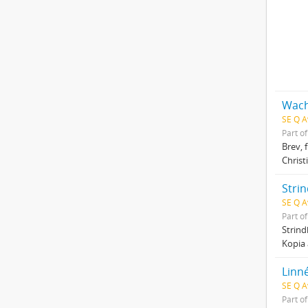
SE Q A
Part o
Brev, 
Christ
Stri
SE Q A
Part o
Strind
Kopia 
Linn
SE Q A
Part o