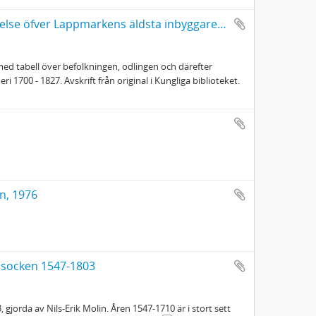
Holmström, Eric, (1777 - 1847): Kort berättelse öfver Lappmarkens äldsta inbyggare... 1700 - 1827
ed tabell över befolkningen, odlingen och därefter
700 - 1827. Avskrift från original i Kungliga biblioteket.
n, 1976
 socken 1547-1803
orda av Nils-Erik Molin. Åren 1547-1710 är i stort sett