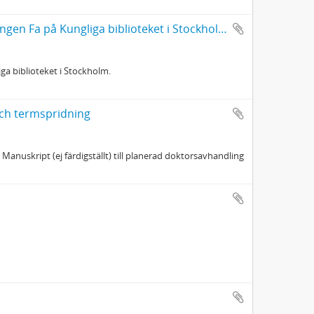
PM av Carl-Ivar Ståhle ang Johannes Bureus´ handskrifter i samlingen Fa på Kungliga biblioteket i Stockholm
ga biblioteket i Stockholm.
ch termspridning
nuskript (ej färdigställt) till planerad doktorsavhandling