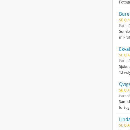
Fotogr
Bure
SE Q A
Part o
Sumlen
mikrof
Ekval
SE Q A
Part o
Sjukdo
13 vol
Qvigs
SE Q A
Part o
Samisk
forteg
Linda
SE Q A