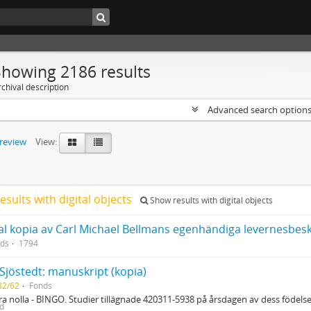
Showing 2186 results
chival description
Advanced search option
preview
View:
esults with digital objects
Show results with digital objects
ds
1794
 Sjöstedt: manuskript (kopia)
82/62
Fonds
yra nolla - BINGO. Studier tillägnade 420311-5938 på årsdagen av dess födels
ed