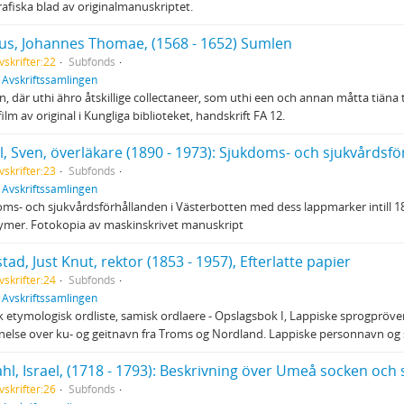
afiska blad av originalmanuskriptet.
us, Johannes Thomae, (1568 - 1652) Sumlen
vskrifter:22
Subfonds
f
Avskriftssamlingen
, där uthi ähro åtskillige collectaneer, som uthi een och annan måtta tiäna 
ilm av original i Kungliga biblioteket, handskrift FA 12.
l, Sven, överläkare (1890 - 1973): Sjukdoms- och sjukvårdsfö
vskrifter:23
Subfonds
f
Avskriftssamlingen
ms- och sjukvårdsförhållanden i Västerbotten med dess lappmarker intill 180
ymer. Fotokopia av maskinskrivet manuskript
tad, Just Knut, rektor (1853 - 1957), Efterlatte papier
vskrifter:24
Subfonds
f
Avskriftssamlingen
 etymologisk ordliste, samisk ordlaere - Opslagsbok I, Lappiske sprogpröve
nelse over ku- og geitnavn fra Troms og Nordland. Lappiske personnavn og s
hl, Israel, (1718 - 1793): Beskrivning över Umeå socken och
vskrifter:26
Subfonds