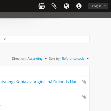
Log in
s
Direction:
Ascending
Sort by:
Reference code
Digital kopia av Carl Michael Bellmans egenhändiga levernesbeskrivning (Kopia av original på Finlands Nationalmuseum)
e"