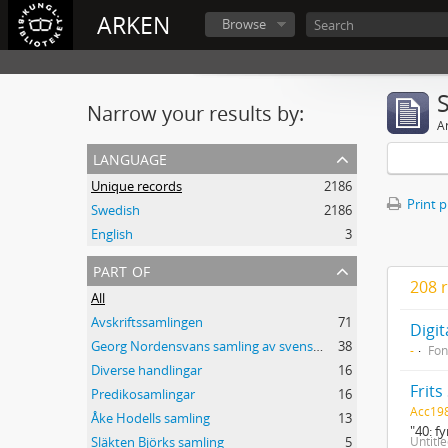
ARKEN
Browse
Narrow your results by:
Ar
language
Unique records
2186
Print 
Swedish
2186
English
3
part of
208 r
All
Avskriftssamlingen
71
Georg Nordensvans samling av svenska författares originalmanuskript
38
-
Fon
Diverse handlingar
16
Frits
Predikosamlingar
16
Acc19
Åke Hodells samling
13
"40: f
Untitl
Släkten Björks samling
5