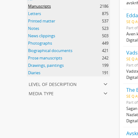
avskri
Manuscripts
2186
Letters
875
Edda
Printed matter
537
SE Q A
Part o
Notes
523
Även k
News clippings
503
Digita
Photographs
449
Biographical documents
421
Vads
Prose manuscripts
242
SE Q A
Part o
Drawings, paintings
199
Vadste
Diaries
191
Digita
level of description
The B
media type
SE Q A
Part o
Sagan 
Nazlab
Digita
Avskr