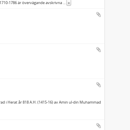
g. 1710-1786 är övervägande avskrivna
...
»
erad i Herat år 818 A.H. (1415-16) av Amin ul-din Muhammad