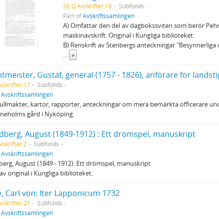
SE Q Avskrifter:16
Subfonds
Part of
Avskriftssamlingen
A) Omfattar den del av dagbokssviten som berör Peh
maskinavskrift. Original i Kungliga biblioteket.
B) Renskrift av Stenbergs anteckningar "Besynnerlig
...
»
vskrifter:17
Subfonds
f
Avskriftssamlingen
fullmakter, kartor, rapporter, anteckningar om mera bemärkta officerare unde
ineholms gård i Nyköping.
ndberg, August (1849-1912) : Ett drömspel, manuskript
vskrifter:2
Subfonds
f
Avskriftssamlingen
berg, August (1849 - 1912): Ett drömspel, manuskript
av original i Kungliga biblioteket.
é, Carl von: Iter Lapponicum 1732
vskrifter:21
Subfonds
f
Avskriftssamlingen