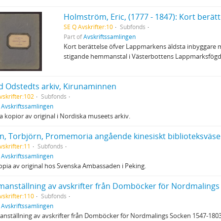
SE Q Avskrifter:10
Subfonds
Part of
Avskriftssamlingen
Kort berättelse öfver Lappmarkens äldsta inbyggare m
stigande hemmanstal i Västerbottens Lappmarksfögderi 1
id Odstedts arkiv, Kirunaminnen
vskrifter:102
Subfonds
f
Avskriftssamlingen
la kopior av original i Nordiska museets arkiv.
n, Torbjörn, Promemoria angående kinesiskt biblioteksväse
vskrifter:11
Subfonds
f
Avskriftssamlingen
pia av original hos Svenska Ambassaden i Peking.
anställning av avskrifter från Domböcker för Nordmalings
vskrifter:110
Subfonds
f
Avskriftssamlingen
ställning av avskrifter från Domböcker för Nordmalings Socken 1547-1803, gj