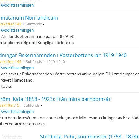
f
Avskriftssamlingen
omatarium Norrlandicum
vskrifter:143
Subfonds
f
Avskriftssamlingen
s Ahnlunds efterlämnade papper (L69:59).
la kopior av original i Kungliga biblioteket
dningar Fiskerinämnden i Västerbottens län 1919-1940
vskrifter:146
Subfonds
1919-1940
f
Avskriftssamlingen
 och text ur Fiskerinämnden i Västerbottens arkiv. Volym F I: Utredningar o
arkivet Härnösand.
 kopia.
tröm, Kata (1858 - 1923): Från mina barndomsår
vskrifter:15
Subfonds
f
Avskriftssamlingen
ina barndomsår, minnesanteckningar och Minnesanteckningar av Elsa Söder
al i Arbetarrörelsens arkiv.
Stenberg, Pehr, komminister (1758 - 1824