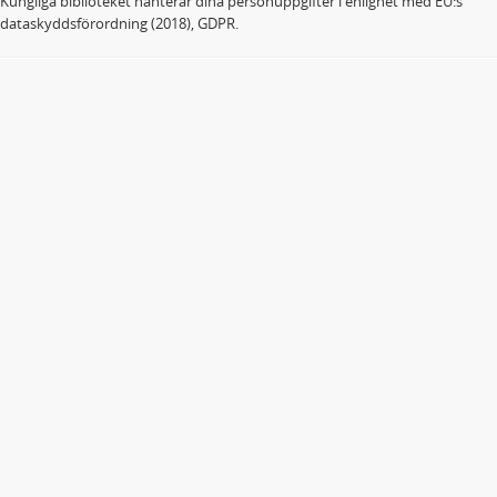
Kungliga biblioteket hanterar dina personuppgifter i enlighet med EU:s
dataskyddsförordning (2018), GDPR.