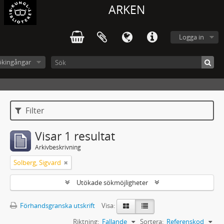
ARKEN
Logga in
ökingångar
Filter
Visar 1 resultat
Arkivbeskrivning
Solberg, Sigvard
Utökade sökmöjligheter
Förhandsgranska utskrift
Visa:
Riktning:
Fallande
Sortera:
Referenskod