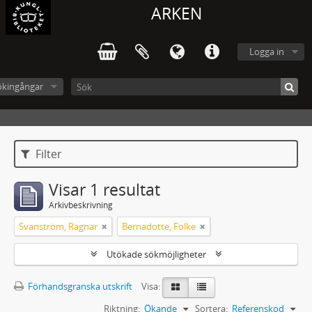
ARKEN
Logga in
ökingångar
Filter
Visar 1 resultat
Arkivbeskrivning
Svanström, Ragnar
Bernadotte, Folke
Utökade sökmöjligheter
Förhandsgranska utskrift
Visa:
Riktning:
Ökande
Sortera:
Referenskod