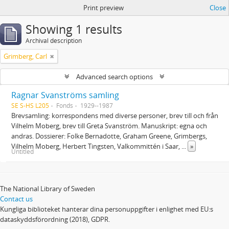
Print preview
Close
Showing 1 results
Archival description
Grimberg, Carl
Advanced search options
Ragnar Svanströms samling
SE S-HS L205
Fonds
1929--1987
Brevsamling: korrespondens med diverse personer, brev till och från
Vilhelm Moberg, brev till Greta Svanström. Manuskript: egna och
andras. Dossierer: Folke Bernadotte, Graham Greene, Grimbergs,
Vilhelm Moberg, Herbert Tingsten, Valkommittén i Saar,
...
»
Untitled
The National Library of Sweden
Contact us
Kungliga biblioteket hanterar dina personuppgifter i enlighet med EU:s
dataskyddsförordning (2018), GDPR.